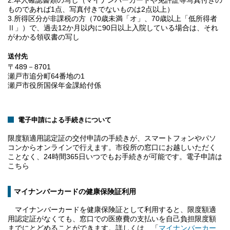
2.本人確認書類の写し（マイナンバーカードや免許証等写真付きの
ものであれば1点、写真付きでないものは2点以上）
3.所得区分が非課税の方（70歳未満「オ」、70歳以上「低所得者
Ⅱ」）で、過去12か月以内に90日以上入院している場合は、それ
がわかる領収書の写し
送付先
〒489－8701
瀬戸市追分町64番地の1
瀬戸市役所国保年金課給付係
電子申請による手続きについて
限度額適用認定証の交付申請の手続きが、スマートフォンやパソ
コンからオンラインで行えます。市役所の窓口にお越しいただく
ことなく、24時間365日いつでもお手続きが可能です。電子申請は
こちら
マイナンバーカードの健康保険証利用
マイナンバーカードを健康保険証として利用すると、限度額適
用認定証がなくても、窓口での医療費の支払いを自己負担限度額
までにとどめることができます。詳しくは、「
マイナンバーカー