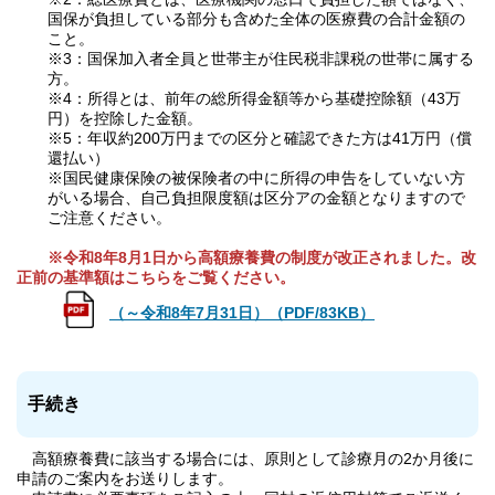
国保が負担している部分も含めた全体の医療費の合計金額の
こと。
※3：国保加入者全員と世帯主が住民税非課税の世帯に属する
方。
※4：所得とは、前年の総所得金額等から基礎控除額（43万
円）を控除した金額。
※5：年収約200万円までの区分と確認できた方は41万円（償
還払い）
※国民健康保険の被保険者の中に所得の申告をしていない方
がいる場合、自己負担限度額は区分アの金額となりますので
ご注意ください。
※令和8年8月1日から高額療養費の制度が改正されました。改
正前の基準額はこちらをご覧ください。
（～令和8年7月31日）（PDF/83KB）
手続き
高額療養費に該当する場合には、原則として診療月の2か月後に
申請のご案内をお送りします。