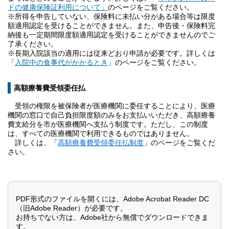
ドの健康保険証利用について」
のページをご覧ください。
※所得を申告していない、保険料に未払い分がある場合等は限度
額適用認定を受けることができません。また、申告後・保険料完
納後も一定期間限度額適用認定を受けることができませんのでご
了承ください。
※長期入院該当の適用には従来どおり申請が必要です。詳しくは
「
入院中の食事代がかかるとき
」のページをご覧ください。
高額療養費受領委任払
受領の権限を被保険者が医療機関に委任することにより、医療
機関の窓口で自己負担限度額のみをお支払いいただき、高額療養
費支給分を市が医療機関へ支払う制度です。ただし、この制度
は、すべての医療機関で利用できるものではありません。
詳しくは、「
高額療養費受領委任払制度
」のページをご覧くだ
さい。
PDF形式のファイルを開くには、Adobe Acrobat Reader DC
（旧Adobe Reader）が必要です。
お持ちでない方は、Adobe社から無償でダウンロードできま
す。