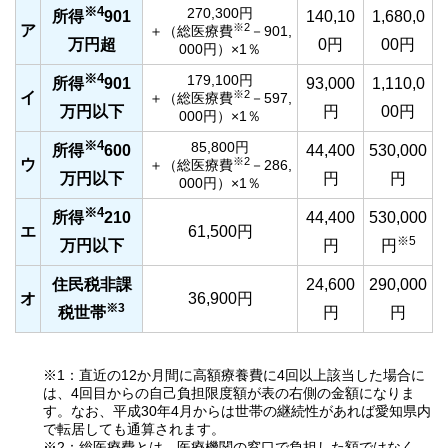
※4
270,300円
所得
901
140,10
1,680,0
※2
ア
＋（総医療費
－901,
万円超
0円
00円
000円）×1％
※4
179,100円
所得
901
93,000
1,110,0
※2
イ
＋（総医療費
－597,
万円以下
円
00円
000円）×1％
※4
85,800円
所得
600
44,400
530,000
※2
ウ
＋（総医療費
－286,
万円以下
円
円
000円）×1％
※4
所得
210
44,400
530,000
エ
61,500円
※5
万円以下
円
円
住民税非課
24,600
290,000
オ
36,900円
※3
税世帯
円
円
※1：直近の12か月間に高額療養費に4回以上該当した場合に
は、4回目からの自己負担限度額が表の右側の金額になりま
す。なお、平成30年4月からは世帯の継続性があれば愛知県内
で転居しても通算されます。
※2：総医療費とは、医療機関の窓口で負担した額ではなく、