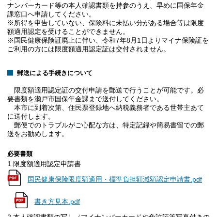
ナンバーカード等の本人確認書類を持参のうえ、早めに国保年金
課窓口へ申請してください。
※所得を申告していない、保険料に未払い分がある場合等は限度
額適用認定を受けることができません。
※国民健康保険証廃止に伴い、令和7年8月1日よりマイナ保険証を
ご利用の方には限度額適用認定証は交付されません。
郵送による手続きについて
限度額適用認定証の交付申請を郵送で行うことが可能です。必
要書類を瀬戸市国保年金課まで送付してください。
本市に到着次第、住民票登録地へ納税義務者である世帯主あて
に送付します。
郵便でのトラブルがご心配な方は、特定記録や簡易書留での郵
送をお勧めします。
必要書類
1.限度額適用認定申請書
国民健康保険限度額適用・標準負担額減額認定申請書.pdf
書き方見本.pdf