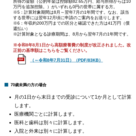
所得の金額（公的年金は控除額82.65万円、給与所得からは10
万円を追加控除。）がいずれも0円の世帯に属する方。
※5：計算対象期間は8月～翌年7月の1年間です。なお、該当
する世帯には翌年12月頃に申請のご案内をお送りします。
※6：年収約200万円までの区分と確認できた方は41万円（償
還払い）
※計算対象となる診療期間は、8月から翌年7月の1年間です。
※令和8年8月1日から高額療養費の制度が改正されました。改
正前の基準額はこちらをご覧ください。
（～令和8年7月31日）（PDF/83KB）
70歳未満の方の場合
月の1日から末日までの受診について1か月として計算
します。
医療機関ごとに計算します。
医科と歯科は別々に計算します。
入院と外来は別々に計算します。