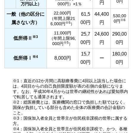
0円
円
万円以上）
000円）×1％
22,000円
一般（他の区分に
61,5
44,400
530,00
（年間上限21
※6
0円
属さない方）
00円
円
※5
6,000円
）
11,000円
25,7
24,600
290,00
※3
低所得Ⅱ
（年間上限96,
00円
円
0円
※5
000円
）
15,7
180,00
※4
低所得Ⅰ
8,000円
ー
00円
0円
※1：直近の12か月間に高額療養費に4回以上該当した場合に
は、4回目からの自己負担限度額が表の右側の金額になりま
す。なお、平成30年4月からは世帯の継続性があれば愛知県内
で転居しても通算されます。
※2：総医療費とは、医療機関の窓口で負担した額ではなく、
国保が負担している部分も含めた全体の医療費の合計金額の
こと。
※3：国保加入者全員と世帯主が住民税非課税の世帯に属する
方。
※4：国保加入者全員と世帯主が住民税非課税で、かつ、各種