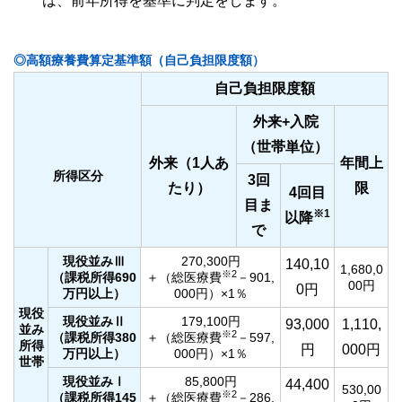
は、前年所得を基準に判定をします。
◎高額療養費算定基準額（自己負担限度額）
自己負担限度額
外来+入院
（世帯単位）
外来（1人あ
年間上
所得区分
3回
たり）
限
4回目
目ま
※1
以降
で
現役並みⅢ
270,300円
140,10
1,680,0
※2
（課税所得690
＋（総医療費
－901,
00円
0円
万円以上）
000円）×1％
現役
現役並みⅡ
179,100円
93,000
1,110,
並み
※2
（課税所得380
＋（総医療費
－597,
所得
円
000円
万円以上）
000円）×1％
世帯
現役並みⅠ
85,800円
44,400
530,00
※2
（課税所得145
＋（総医療費
－286,