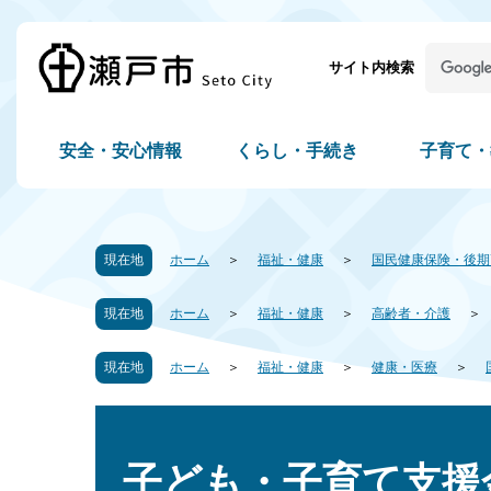
サイト内検索
安全・安心情報
くらし・手続き
子育て・
現在地
ホーム
福祉・健康
国民健康保険・後期
現在地
ホーム
福祉・健康
高齢者・介護
現在地
ホーム
福祉・健康
健康・医療
子ども・子育て支援