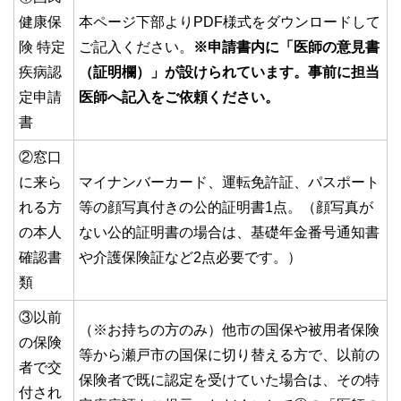
健康保
本ページ下部よりPDF様式をダウンロードして
険 特定
ご記入ください。
※申請書内に「医師の意見書
疾病認
（証明欄）」が設けられています。事前に担当
定申請
医師へ記入をご依頼ください。
書
②窓口
に来ら
マイナンバーカード、運転免許証、パスポート
れる方
等の顔写真付きの公的証明書1点。（顔写真が
の本人
ない公的証明書の場合は、基礎年金番号通知書
確認書
や介護保険証など2点必要です。）
類
③以前
（※お持ちの方のみ）他市の国保や被用者保険
の保険
等から瀬戸市の国保に切り替える方で、以前の
者で交
保険者で既に認定を受けていた場合は、その特
付され