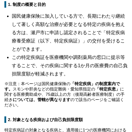
1. 制度の概要と目的
国民健康保険に加入している方で、長期にわたり継続
して著しく高額な治療が必要となる特定の疾病を抱え
る方は、瀬戸市に申請し認定されることで「特定疾病
療養受療証（以下、特定疾病証）」の交付を受けるこ
とができます。
この特定疾病証を医療機関や調剤薬局の窓口に提示等
することで、その疾病に関する1か月の医療費の自己負
担限度額が軽減されます。
※注意：本ページは国民健康保険の
「特定疾病」の制度案内で
す。
スモンや肝炎などの指定難病・愛知県指定の
「特定疾患」
に
関する医療費助成や、75歳以上の方（後期高齢者医療制度）の手
続き
については、管轄が異なります
ので該当のページをご確認く
ださい。
2. 対象となる疾病および自己負担限度額
特定疾病証の対象となる疾病と、適用後に1つの医療機関における