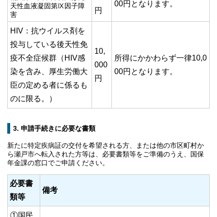
00円となります。
天性血液凝固第Ⅸ因子障
円
害
HIV：抗ウイルス剤を
投与している後天性免
10,
疫不全症候群（HIV感
所得にかかわらず一律10,0
000
染を含み、厚生労働大
00円となります。
円
臣の定める者に係るも
のに限る。）
3. 申請手続きに必要な書類
新たに特定疾病証の交付を希望される方、または他の市区町村か
ら瀬戸市へ転入された方等は、必要書類等をご準備のうえ、国保
年金課の窓口でご申請ください。
必要書
備考
類等
①国民