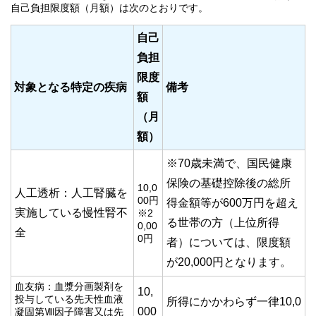
自己負担限度額（月額）は次のとおりです。
自己
負担
限度
対象となる特定の疾病
備考
額
（月
額）
※70歳未満で、国民健康
保険の基礎控除後の総所
10,0
人工透析：人工腎臓を
00円
得金額等が600万円を超え
実施している慢性腎不
※2
る世帯の方（上位所得
0,00
全
0円
者）については、限度額
が20,000円となります。
血友病：血漿分画製剤を
10,
投与している先天性血液
所得にかかわらず一律10,0
000
凝固第Ⅷ因子障害又は先