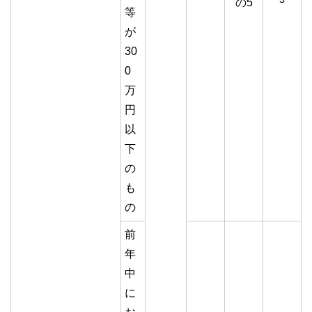
の5
等
が
30
0
万
円
以
下
の
も
の
前
年
中
に