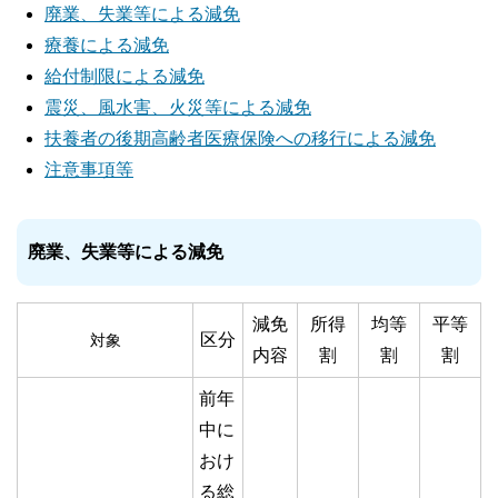
廃業、失業等による減免
療養による減免
給付制限による減免
震災、風水害、火災等による減免
扶養者の後期高齢者医療保険への移行による減免
注意事項等
廃業、失業等による減免
減免
所得
均等
平等
区分
対象
内容
割
割
割
前年
中に
おけ
る総