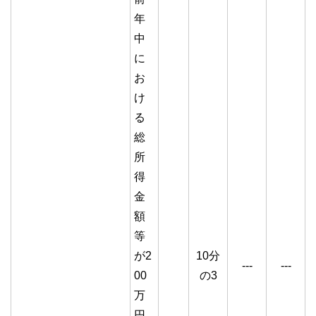
年
中
に
お
け
る
総
所
得
金
額
等
が2
10分
---
---
00
の3
万
円