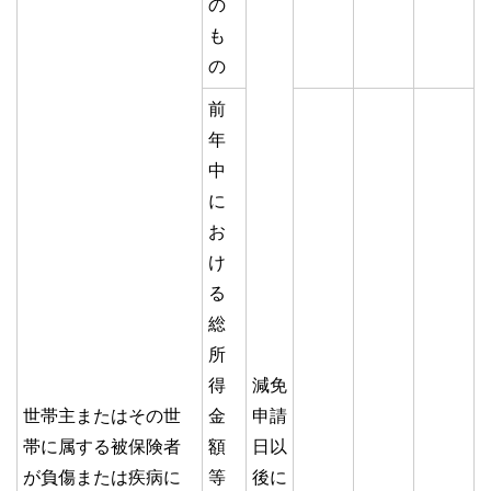
の
も
の
前
年
中
に
お
け
る
総
所
得
減免
世帯主またはその世
金
申請
帯に属する被保険者
額
日以
が負傷または疾病に
等
後に