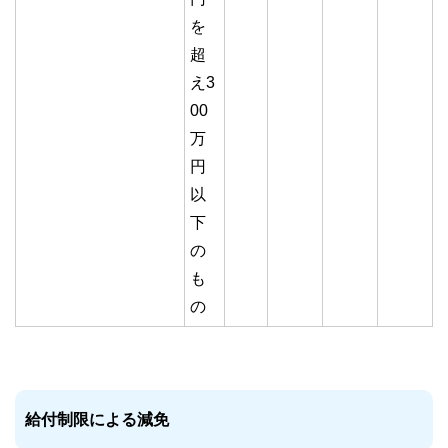
を
超
え3
00
万
円
以
下
の
も
の
給付制限による減免