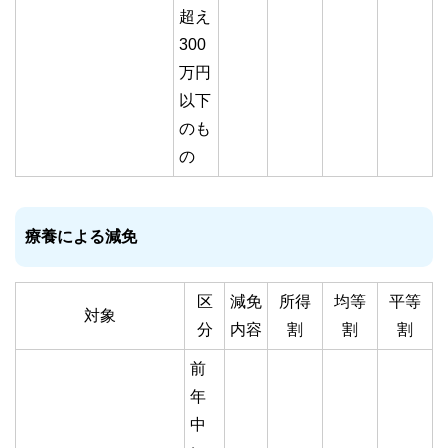
超え
300
万円
以下
のも
の
療養による減免
区
減免
所得
均等
平等
対象
分
内容
割
割
割
前
年
中