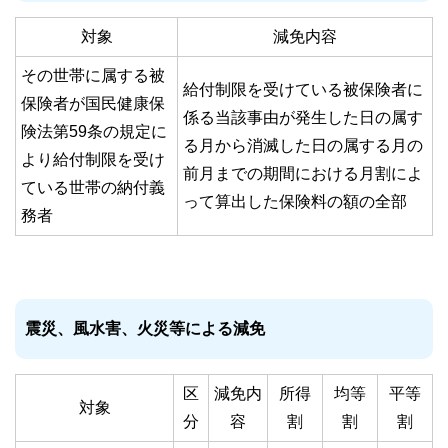
対象
減免内容
その世帯に属する被
給付制限を受けている被保険者に
保険者が国民健康保
係る当該事由が発生した日の属す
険法第59条の規定に
る月から消滅した日の属する月の
より給付制限を受け
前月までの期間における月割によ
ている世帯の納付義
って算出した保険料の額の全部
務者
震災、風水害、火災等による減免
区
減免内
所得
均等
平等
対象
分
容
割
割
割