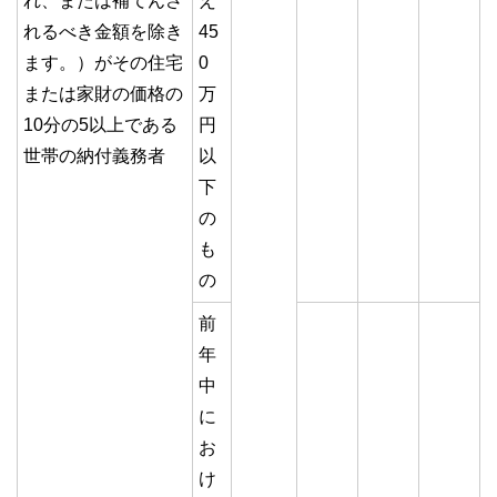
れ、または補てんさ
え
れるべき金額を除き
45
ます。）がその住宅
0
または家財の価格の
万
10分の5以上である
円
世帯の納付義務者
以
下
の
も
の
前
年
中
に
お
け