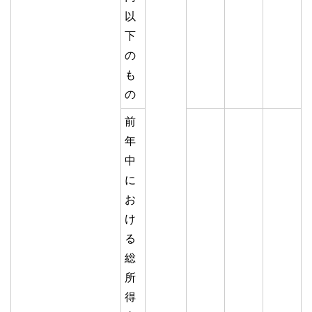
以
下
の
も
の
前
年
中
に
お
け
る
総
所
得