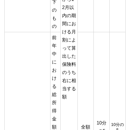
下
2月以
の
内の期
も
間にお
の
ける月
前
割によ
年
って算
中
出した
に
保険料
お
のうち
け
右に相
る
当する
総
額
所
得
金
10分
10分の
額
全額
5