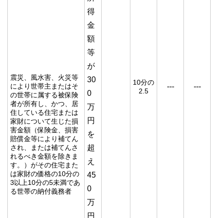
得
金
額
等
が
震災、風水害、火災等
30
10分の
により世帯主またはそ
---
---
2.5
0
の世帯に属する被保険
者が所有し、かつ、居
万
住している住宅または
円
家財について生じた損
害金額（保険金、損害
を
賠償金等により補てん
され、または補てんさ
超
れるべき金額を除きま
え
す。）がその住宅また
は家財の価格の10分の
45
3以上10分の5未満であ
0
る世帯の納付義務者
万
円