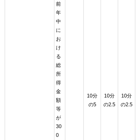
前
年
中
に
お
け
る
総
所
得
金
10分
10分
10分
額
の5
の2.5
の2.5
等
が
30
0