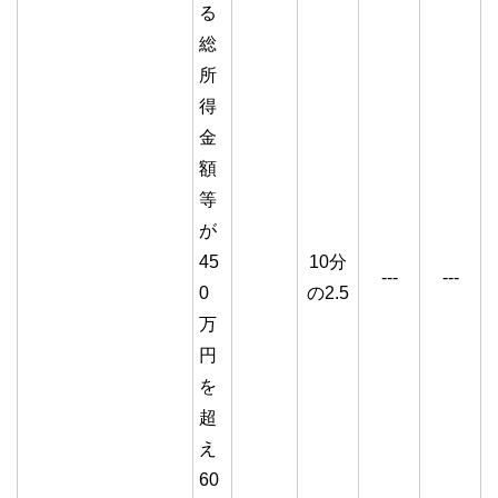
る
総
所
得
金
額
等
が
45
10分
---
---
0
の2.5
万
円
を
超
え
60