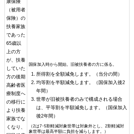
康保険
（被用者
保険）の
扶養家族
であった
65歳以
上の方
が、扶養
国保加入時から開始。旧被扶養者の方に係る。
していた
所得割を全額減免します。（当分の間）
方の後期
均等割を半額減免します。（国保加入後2
高齢者医
年間）
療制度へ
世帯が旧被扶養者のみで構成される場合
の移行に
は、平等割を半額減免します。（国保加入
より扶養
後2年間）
家族でな
（2は7･5割軽減対象世帯は対象外とし、2割軽減対
くなり、
象世帯は最高半額に負担を減らします。）