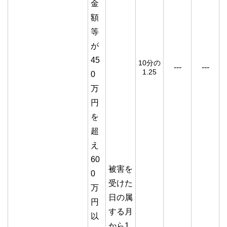
金
額
等
が
45
10分の
---
---
1.25
0
万
円
を
超
え
60
被害を
0
受けた
万
日の属
円
する月
以
から1