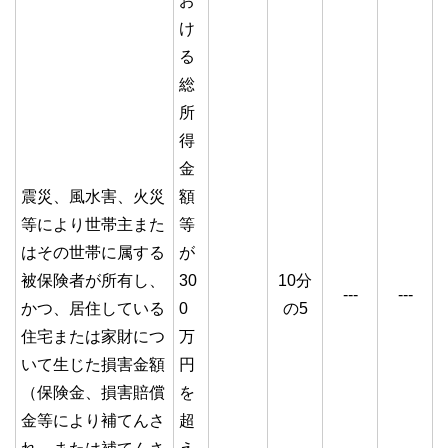
お
け
る
総
所
得
金
震災、風水害、火災
額
等により世帯主また
等
はその世帯に属する
が
被保険者が所有し、
30
10分
---
---
かつ、居住している
0
の5
住宅または家財につ
万
いて生じた損害金額
円
（保険金、損害賠償
を
金等により補てんさ
超