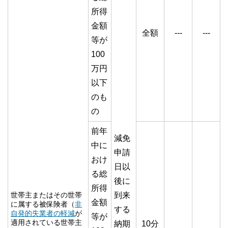
所得
金額
全額
---
---
等が
100
万円
以下
のも
の
前年
減免
中に
申請
おけ
日以
る総
後に
所得
世帯主またはその世帯
到来
金額
に属する被保険者（
非
する
自発的失業者の軽減
が
等が
適用されている世帯主
納期
10分