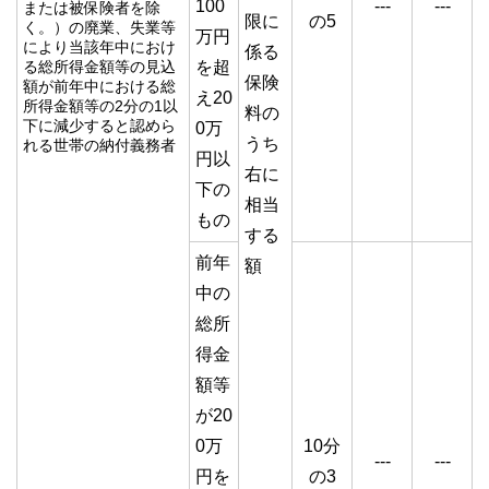
100
---
---
または被保険者を除
限に
の5
く。）の廃業、失業等
万円
により当該年中におけ
係る
る総所得金額等の見込
を超
保険
額が前年中における総
え20
所得金額等の2分の1以
料の
下に減少すると認めら
0万
うち
れる世帯の納付義務者
円以
右に
下の
相当
もの
する
前年
額
中の
総所
得金
額等
が20
0万
10分
---
---
円を
の3