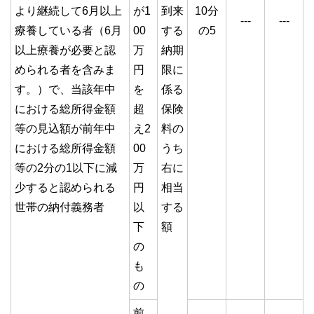
より継続して6月以上
が1
到来
10分
---
---
療養している者（6月
00
する
の5
以上療養が必要と認
万
納期
められる者を含みま
円
限に
す。）で、当該年中
を
係る
における総所得金額
超
保険
等の見込額が前年中
え2
料の
における総所得金額
00
うち
等の2分の1以下に減
万
右に
少すると認められる
円
相当
世帯の納付義務者
以
する
下
額
の
も
の
前