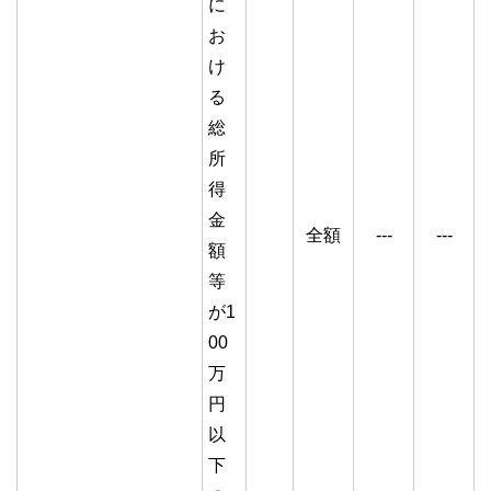
に
お
け
る
総
所
得
金
全額
---
---
額
等
が1
00
万
円
以
下