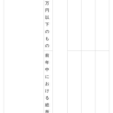
万
円
以
下
の
も
の
前
年
中
に
お
け
る
総
所