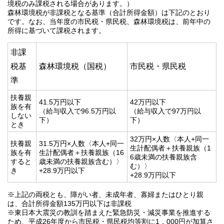
境税のみ課税される場合があります。）
森林環境税が非課税となる基準（合計所得金額）は下記のとおり
です。なお、当年度の市民税・県民税、森林環境税は、前年中の
所得に基づいて課税されます。
非課
税基
森林環境税（国税）
市民税・県民税
準
扶養親
41.5万円以下
42万円以下
族を有
（給与収入で96.5万円以
（給与収入で97万円以
しない
下）
下）
とき
32万円×人数〈本人+同一
扶養親
31.5万円×人数〈本人+同一
生計配偶者＋扶養親族（1
族を有
生計配偶者＋扶養親族（16
6歳未満の扶養親族含
すると
歳未満の扶養親族含む）〉
む）〉
き
+28.9万円以下
+28.9万円以下
※上記の両税とも、障がい者、未成年者、寡婦またはひとり親
は、合計所得金額135万円以下は非課税
※東日本大震災の教訓を踏まえた緊急防災・減災事業を推進する
ため、平成26年度から市民税・県民税均等割に1，000円が加算さ