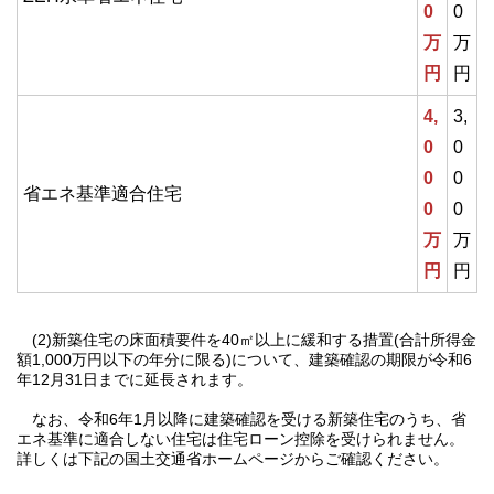
0
0
万
万
円
円
4,
3,
0
0
0
0
省エネ基準適合住宅
0
0
万
万
円
円
(2)新築住宅の床面積要件を40㎡以上に緩和する措置(合計所得金
額1,000万円以下の年分に限る)について、建築確認の期限が令和6
年12月31日までに延長されます。
なお、令和6年1月以降に建築確認を受ける新築住宅のうち、省
エネ基準に適合しない住宅は住宅ローン控除を受けられません。
詳しくは下記の国土交通省ホームページからご確認ください。