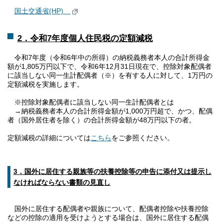
国土交通省(HP)
2．令和7年度個人住民税の定額減税
令和7年度（令和6年中の所得）の納税義務者本人の合計所得金
額が1,805万円以下で、令和6年12月31日現在で、控除対象配偶者
に該当しない同一生計配偶者（※）を有する人に対して、1万円の
定額減税を実施します。
※控除対象配偶者に該当しない同一生計配偶者とは
→納税義務者本人の合計所得金額が1,000万円超で、かつ、配偶
者（国外居住者を除く）の合計所得金額が48万円以下の者。
定額減税の詳細については
こちら
をご参照ください。
3．国外に居住する親族等の扶養控除等の申告に添付又は提示し
なければならない書類の見直し
国外に居住する配偶者や親族について、配偶者控除や扶養控除
などの控除の適用を受けようとする場合は、国外に居住する配偶