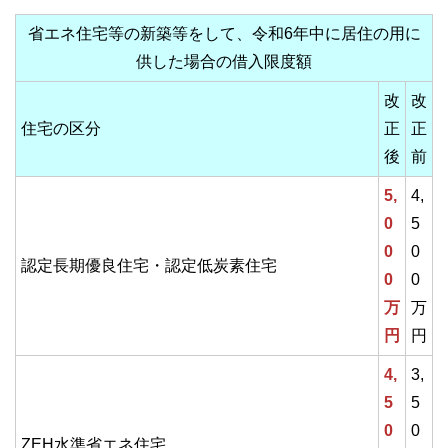
省エネ住宅等の新築等をして、令和6年中に居住の用に
供した場合の借入限度額
改
改
住宅の区分
正
正
後
前
5,
4,
0
5
0
0
認定長期優良住宅・認定低炭素住宅
0
0
万
万
円
円
4,
3,
5
5
0
0
ZEH水準省エネ住宅