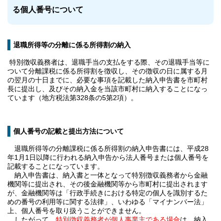
る個人番号について
退職所得等の分離に係る所得割の納入
特別徴収義務者は、退職手当の支払をする際、その退職手当等に
ついて分離課税に係る所得割を徴収し、その徴収の日に属する月
の翌月の十日までに、必要な事項を記載した納入申告書を市町村
長に提出し、及びその納入金を当該市町村に納入することになっ
ています（地方税法第328条の5第2項）。
個人番号の記載と提出方法について
退職所得等の分離課税に係る所得割の納入申告書には、平成28
年1月1日以降に行われる納入申告から法人番号または個人番号を
記載することになっています。
納入申告書は、納入書と一体となって特別徴収義務者から金融
機関等に提出され、その後金融機関等から市町村に提出されます
が、金融機関等は「行政手続きにおける特定の個人を識別するた
めの番号の利用等に関する法律」、いわゆる「マイナンバー法」
上、個人番号を取り扱うことができません。
したがって、
特別徴収義務者が個人事業主である場合
は、納入