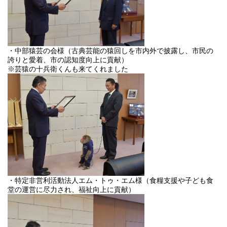
・中部猿芸の会様（古典芸能の猿回しを市内外で披露し、市民の
誇りと愛着、市の認知度向上に貢献）
※芸猿の十兵衛くんも来てくれました
・特定非営利活動法人エム・トゥ・エム様（食糧支援や子ども食
堂の運営に尽力され、福祉向上に貢献）