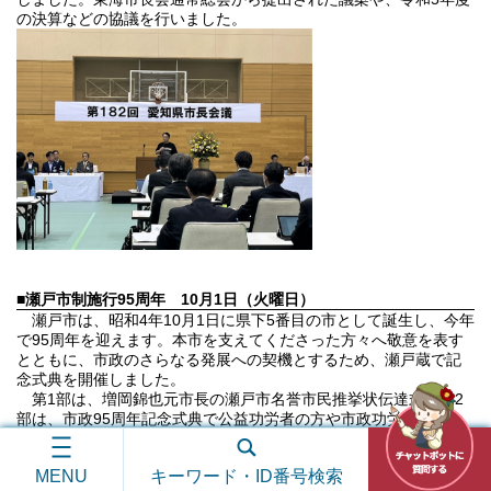
の決算などの協議を行いました。
■瀬戸市制施行95周年
10月1日（火曜日）
瀬戸市は、昭和4年10月1日に県下5番目の市として誕生し、今年
で95周年を迎えます。本市を支えてくださった方々へ敬意を表す
とともに、市政のさらなる発展への契機とするため、瀬戸蔵で記
念式典を開催しました。
第1部は、増岡錦也元市長の瀬戸市名誉市民推挙状伝達式、第2
部は、市政95周年記念式典で公益功労者の方や市政功労者の方の
表彰と、春秋褒章・叙勲受章者の方の紹介を行いました。なお、
式典はオンラインでライブ配信も行いました。YouTubeチャンネ
MENU
キーワード・ID番号検索
ル「瀬戸市行政情報番組」でご覧いただくことができます。