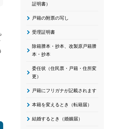
証明書）
戸籍の附票の写し
受理証明書
も
1
除籍謄本・抄本、改製原戸籍謄
う
本・抄本
委任状（住民票・戸籍・住所変
更）
戸籍にフリガナが記載されます
本籍を変えるとき（転籍届）
結婚するとき（婚姻届）