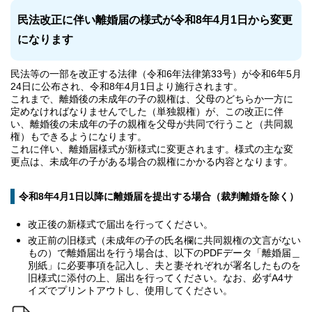
民法改正に伴い離婚届の様式が令和8年4月1日から変更
になります
民法等の一部を改正する法律（令和6年法律第33号）が令和6年5月
24日に公布され、令和8年4月1日より施行されます。
これまで、離婚後の未成年の子の親権は、父母のどちらか一方に
定めなければなりませんでした（単独親権）が、この改正に伴
い、離婚後の未成年の子の親権を父母が共同で行うこと（共同親
権）もできるようになります。
これに伴い、離婚届様式が新様式に変更されます。様式の主な変
更点は、未成年の子がある場合の親権にかかる内容となります。
令和8年4月1日以降に離婚届を提出する場合（裁判離婚を除く）
改正後の新様式で届出を行ってください。
改正前の旧様式（未成年の子の氏名欄に共同親権の文言がない
もの）で離婚届出を行う場合は、以下のPDFデータ「離婚届＿
別紙」に必要事項を記入し、夫と妻それぞれが署名したものを
旧様式に添付の上、届出を行ってください。なお、必ずA4サ
イズでプリントアウトし、使用してください。