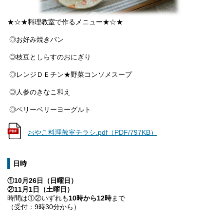
★☆★料理教室で作るメニュー★☆★
◎お好み焼きパン
◎枝豆としらすのおにぎり
◎レンジＤＥチン★野菜コンソメスープ
◎人参のきなこ和え
◎ベリーベリーヨーグルト
おやこ料理教室チラシ.pdf（PDF/797KB）
日時
①10月26日（日曜日）
②11月1日（土曜日）
時間は①②いずれも
10時から12時
まで
（受付：9時30分から）