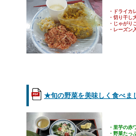
・ドライカ
・切り干し
・じゃがり
・レーズン
★旬の野菜を美味しく食べましょう
・里芋の赤
・野菜たっ