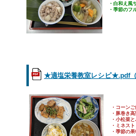
・白和え風
・季節のフ
★適塩栄養教室レシピ★.pdf（P
・コーンご
・豚巻き高
・小松菜と
・ミネスト
・季節の果