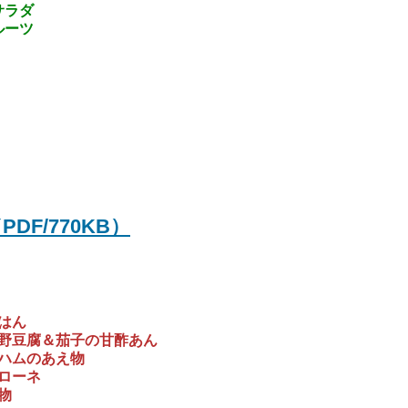
サラダ
ルーツ
DF/770KB）
はん
野豆腐＆茄子の甘酢あん
ハムのあえ物
ローネ
物