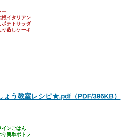
レー
大根イタリアン
こポテトサラダ
入り蒸しケーキ
教室レシピ★.pdf（PDF/396KB）
ワインごはん
ぷり簡単ポトフ