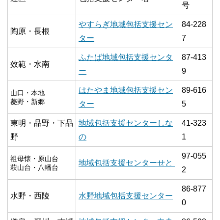
号
やすらぎ地域包括支援セン
84-228
陶原・長根
ター
7
ふたば地域包括支援センタ
87-413
效範・水南
ー
9
はたやま地域包括支援セン
89-616
山口・本地
菱野・新郷
ター
5
東明・品野・下品
地域包括支援センターしな
41-323
野
の
1
97-055
祖母懐・原山台
地域包括支援センターせと
萩山台・八幡台
2
86-877
水野・西陵
水野地域包括支援センター
0