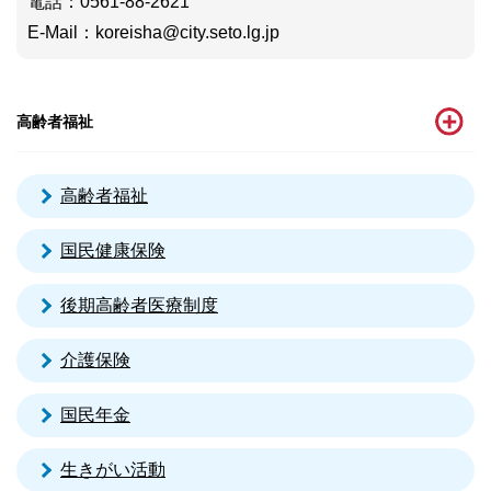
電話
：0561-88-2621
E-Mail
：
koreisha@city.seto.lg.jp
高齢者福祉
高齢者福祉
国民健康保険
後期高齢者医療制度
介護保険
国民年金
生きがい活動