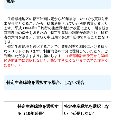
概要
生産緑地地区の都市計画決定から30年後は、いつでも買取り申
出が可能となることから、従来適用されていた税制措置が変わり
ます。平成30年4月1日施行の生産緑地法の改正により、引き続き
都市農地の保全を図るため、特定生産緑地制度が創設され、所有
者の意向を踏まえ、買取り申出期間を10年延伸できることになり
ます。
特定生産緑地を選択することで、農地保有や相続における様々
なメリットがあります。制度内容を十分に理解していただき、ご
判断いただきますようお願いします。
（※都市計画決定から30年
経過前までに選択しないと、指定できなくなりますのでご注意く
ださい。）
特定生産緑地を選択する場合、しない場合
特定生産緑地を選択す
特定生産緑地を選択しな
る（10年延長）
い（延長しない）