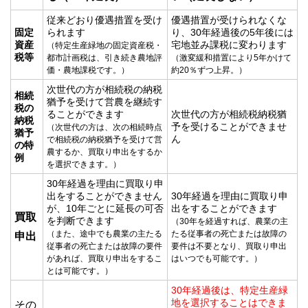
従来どおり優遇措置を受け
優遇措置が受けられなくな
固定
られます
り、30年経過後の5年後には
資産
宅地並み課税に変わります
（特定生産緑地の固定資産税・
税
等
都市計画税は、引き続き農地評
（激変緩和措置により5年かけて
価・農地課税です。）
約20％ずつ上昇。）
次世代の方が相続税の納税
相続
猶予を受けて営農を継続す
税の
ることができます
次世代の方が相続税納税猶
納税
予を受けることができませ
（次世代の方は、次の相続時点
猶予
ん
で相続税の納税猶予を受けて営
の特
農するか、買取り申出をするか
例
を選択できます。）
30年経過を理由に買取り申
出をすることができません
30年経過を理由に買取り申
が、10年ごとに延長の可否
出をすることができます
買取
を判断できます
（30年を経過すれば、農業の主
（また、途中でも農業の主たる
たる従事者の死亡または故障の
申出
従事者の死亡または故障の要件
要件は不要となり、買取り申出
があれば、買取り申出をするこ
はいつでも可能です。）
とは可能です。）
30年経過後は、特定生産緑
地を選択することはできま
その