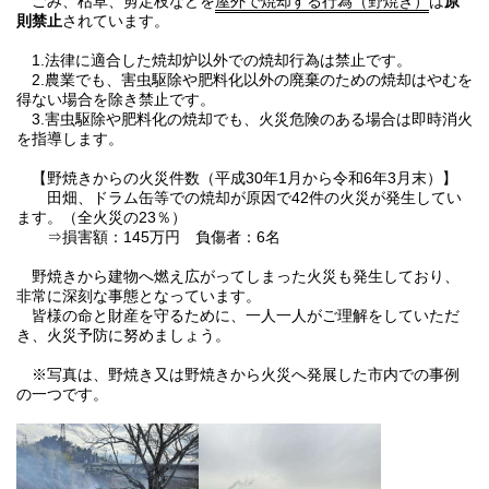
ごみ、枯草、剪定枝などを
屋外で焼却する行為（野焼き）
は
原
則禁止
されています。
1.法律に適合した焼却炉以外での焼却行為は禁止です。
2.農業でも、害虫駆除や肥料化以外の廃棄のための焼却はやむを
得ない場合を除き禁止です。
3.害虫駆除や肥料化の焼却でも、火災危険のある場合は即時消火
を指導します。
【野焼きからの火災件数（平成30年1月から令和6年3月末）】
田畑、ドラム缶等での焼却が原因で42件の火災が発生してい
ます。（全火災の23％）
⇒損害額：145万円 負傷者：6名
野焼きから建物へ燃え広がってしまった火災も発生しており、
非常に深刻な事態となっています。
皆様の命と財産を守るために、一人一人がご理解をしていただ
き、火災予防に努めましょう。
※写真は、野焼き又は野焼きから火災へ発展した市内での事例
の一つです。