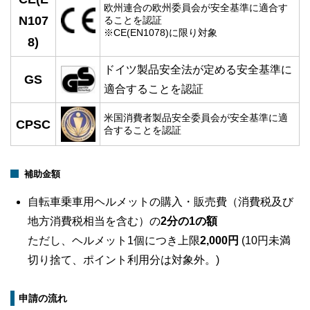
欧州連合の欧州委員会が安全基準に適合す
N107
ることを認証
※CE(EN1078)に限り対象
8)
ドイツ製品安全法が定める安全基準に
GS
適合することを認証
米国消費者製品安全委員会が安全基準に適
CPSC
合することを認証
補助金額
自転車乗車用ヘルメットの購入・販売費（消費税及び
地方消費税相当を含む）の
2分の1の額
ただし、ヘルメット1個につき上限
2,000円
(10円未満
切り捨て、ポイント利用分は対象外。)
申請の流れ