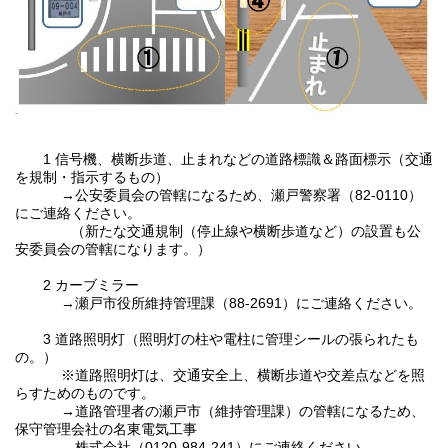
1 信号機、横断歩道、止まれなどの道路標識＆路面標示（交通
を規制・指示するもの）
→公安委員会の管轄になるため、瀬戸警察署（82-0110）
にご連絡ください。
（新たな交通規制（停止線や横断歩道など）の設置も公
安委員会の管轄になります。）
2 カーブミラー
→瀬戸市役所維持管理課（88-2691）にご連絡ください。
3 道路照明灯（照明灯の柱や電柱に管理シールの張られたも
の。）
※道路照明灯は、交通安全上、横断歩道や交差点などを照
らすためのものです。
→道路管理者の瀬戸市（維持管理課）の管轄になるため、
保守管理会社の名東電気工事
株式会社（0120-984-241）にご連絡ください。