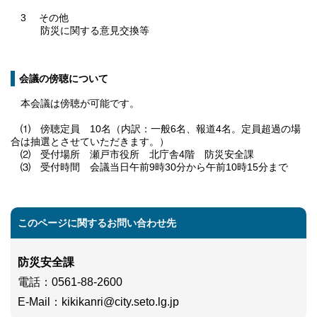
3 その他
防災に関する意見交換等
会議の傍聴について
本会議は傍聴が可能です。
⑴ 傍聴定員 10名（内訳：一般6名、報道4名。定員超過の場
合は抽選とさせていただきます。）
⑵ 受付場所 瀬戸市役所 北庁舎4階 防災安全課
⑶ 受付時間 会議当日午前9時30分から午前10時15分まで
このページに関するお問い合わせ先
防災安全課
電話
：0561-88-2600
E-Mail
：
kikikanri@city.seto.lg.jp