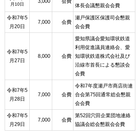
3,000
会費
月10日
体長会議懇親会会費
令和7年5
瀬戸保護区保護司会懇親
7,000
会費
月20日
会会費
愛知県議会愛知環状鉄道
利用促進議員連絡会、愛
令和7年5
8,000
会費
知環状鉄道株式会社及び
月27日
沿線市首長による懇談会
会費
令和7年度瀬戸市商店街連
令和7年5
7,000
会費
合会第75回通常総会懇親
月28日
会会費
令和7年5
第52回穴田企業団地連絡
7,000
会費
月29日
協議会総会懇親会会費