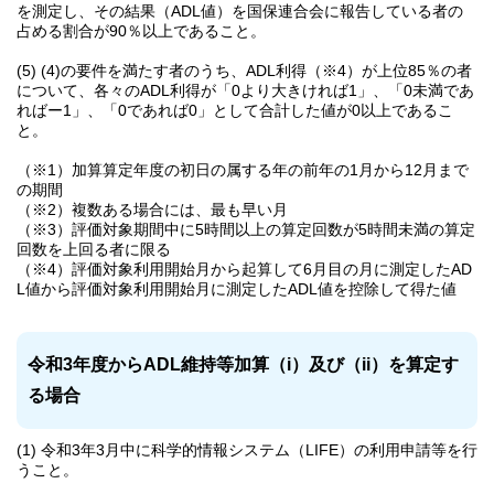
を測定し、その結果（ADL値）を国保連合会に報告している者の
占める割合が90％以上であること。
(5) (4)の要件を満たす者のうち、ADL利得（※4）が上位85％の者
について、各々のADL利得が「0より大きければ1」、「0未満であ
ればー1」、「0であれば0」として合計した値が0以上であるこ
と。
（※1）加算算定年度の初日の属する年の前年の1月から12月まで
の期間
（※2）複数ある場合には、最も早い月
（※3）評価対象期間中に5時間以上の算定回数が5時間未満の算定
回数を上回る者に限る
（※4）評価対象利用開始月から起算して6月目の月に測定したAD
L値から評価対象利用開始月に測定したADL値を控除して得た値
令和3年度からADL維持等加算（i）及び（ii）を算定す
る場合
(1) 令和3年3月中に科学的情報システム（LIFE）の利用申請等を行
うこと。