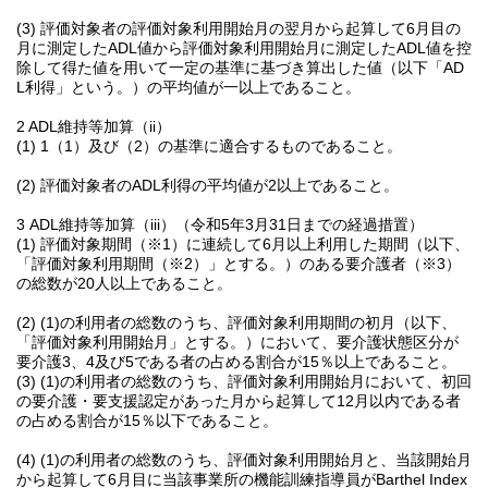
(3) 評価対象者の評価対象利用開始月の翌月から起算して6月目の
月に測定したADL値から評価対象利用開始月に測定したADL値を控
除して得た値を用いて一定の基準に基づき算出した値（以下「AD
L利得」という。）の平均値が一以上であること。
2 ADL維持等加算（ii）
(1) 1（1）及び（2）の基準に適合するものであること。
(2) 評価対象者のADL利得の平均値が2以上であること。
3 ADL維持等加算（iii）（令和5年3月31日までの経過措置）
(1) 評価対象期間（※1）に連続して6月以上利用した期間（以下、
「評価対象利用期間（※2）」とする。）のある要介護者（※3）
の総数が20人以上であること。
(2) (1)の利用者の総数のうち、評価対象利用期間の初月（以下、
「評価対象利用開始月」とする。）において、要介護状態区分が
要介護3、4及び5である者の占める割合が15％以上であること。
(3) (1)の利用者の総数のうち、評価対象利用開始月において、初回
の要介護・要支援認定があった月から起算して12月以内である者
の占める割合が15％以下であること。
(4) (1)の利用者の総数のうち、評価対象利用開始月と、当該開始月
から起算して6月目に当該事業所の機能訓練指導員がBarthel Index