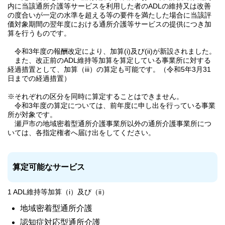
内に当該通所介護等サービスを利用した者のADLの維持又は改善
の度合いが一定の水準を超える等の要件を満たした場合に当該評
価対象期間の翌年度における通所介護等サービスの提供につき加
算を行うものです。
令和3年度の報酬改定により、加算(i)及び(ii)が新設されました。
また、改正前のADL維持等加算を算定している事業所に対する
経過措置として、加算（iii）の算定も可能です。（令和5年3月31
日までの経過措置）
※それぞれの区分を同時に算定することはできません。
令和3年度の算定については、前年度に申し出を行っている事業
所が対象です。
瀬戸市の地域密着型通所介護事業所以外の通所介護事業所につ
いては、各指定権者へ届け出をしてください。
算定可能なサービス
1 ADL維持等加算（i）及び（ii）
地域密着型通所介護
認知症対応型通所介護