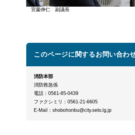
宮薗伸仁 副議長
このページに関するお問い合わ
消防本部
消防救急係
電話
：0561-85-0439
ファクシミリ
：0561-21-6605
E-Mail
：
shobohonbu@city.seto.lg.jp