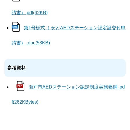
請書）.pdf(42KB)
第1号様式（ せとAEDステーション認定証交付申
請書）..doc(53KB)
参考資料
瀬戸市AEDステーション認定制度実施要綱 .pd
f(262KBytes)