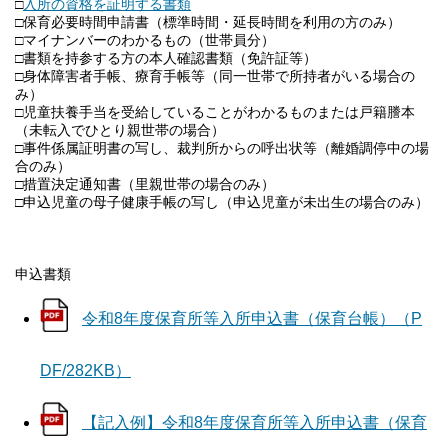
□
入所の資格を証明する書類
□保育必要時間申請書（標準時間・延長時間を利用の方のみ）
□マイナンバーのわかるもの（世帯員分）
□書類を持参する方の本人確認書類（免許証等）
□身体障害者手帳、療育手帳等（同一世帯で所持者がいる場合の
み）
□児童扶養手当を受給していることがわかるものまたは戸籍謄本
（未転入でひとり親世帯の場合）
□事件係属証明書の写し、裁判所からの呼出状等（離婚調停中の場
合のみ）
□措置決定通知書（里親世帯の場合のみ）
□申込児童の母子健康手帳の写し（申込児童が未出生の場合のみ）
申込書類
令和8年度保育所等入所申込書（保育台帳）（P
DF/282KB）
【記入例】令和8年度保育所等入所申込書（保育