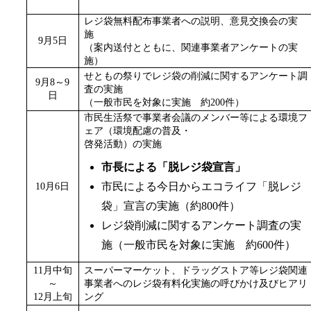
レジ袋無料配布事業者への説明、意見交換会の実
施
9月5
日
（案内送付とともに、関連事業者アンケートの実
施）
せともの祭りでレジ袋の削減に関するアンケート調
9月8
～9
査の実施
日
（一般市民を対象に実施 約200件）
市民生活祭で事業者会議のメンバー等による環境フ
ェア（環境配慮の普及・
啓発活動）の実施
市長による「脱レジ袋宣言」
市民による今日からエコライフ「脱レジ
10月6
日
袋」宣言の実施（約800件）
レジ袋削減に関するアンケート調査の実
施
（一般市民を対象に実施 約600件）
11月中旬
スーパーマーケット、ドラッグストア等レジ袋関連
～
事業者へのレジ袋有料化実施の呼びかけ及びヒアリ
12月上旬
ング