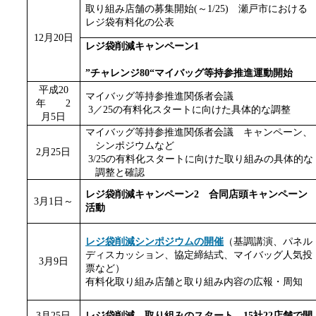
取り組み店舗の募集開始
(～
1/25
)
瀬戸市における
レジ袋有料化の公表
12月20
日
レジ袋削減キャンペーン1
”チャレンジ80“
マイバッグ等持参推進運動開始
平成20
マイバッグ等持参推進関係者会議
年 2
3／25
の有料化スタートに向けた具体的な調整
月5
日
マイバッグ等持参推進関係者会議
キャンペーン、
シンポジウムなど
2月25
日
3/25
の有料化スタートに向けた取り組みの具体的な
調整と確認
レジ袋削減キャンペーン2 合同店頭キャンペーン
3月1
日～
活動
レジ袋削減シンポジウムの開催
（基調講演、パネル
ディスカッション、協定締結式、マイバッグ人気投
3月9
日
票など）
有料化取り組み店舗と取り組み内容の広報・周知
3月25
日
レジ袋削減 取り組みのスタート 15社22店舗で開