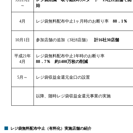
～
始
4月
レジ袋無料配布中止1
ヶ月時のお断り率
88．1％
10月1日
参加店舗の追加（3社8店舗）
計16社30店舗
平成21
年
レジ袋無料配布中止
1
年時のお断り率
4
月
88．7％ 約1400万枚の削減
5月～
レジ袋収益金還元金口の設置
以降、随時レジ袋収益金還元事業の実施
レジ袋無料配布中止（有料化）実施店舗の紹介