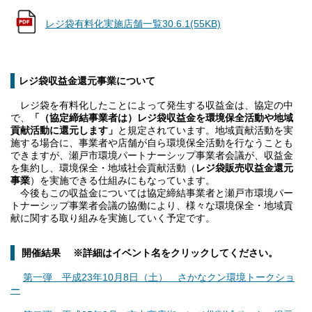
レジ袋有料化実施店舗一覧30.6.1(55KB)
レジ袋収益金還元事業について
レジ袋を有料化したことによって発生する収益金は、協定の中
で、
「（協定締結事業者は）レジ袋収益金を環境保全活動や地域
貢献活動に還元します」
と規定されています。地域貢献活動を実
施する場合に、事業者や店舗が自ら環境保全活動を行なうことも
できますが、瀬戸市環境パートナーシップ事業者会議が、収益金
を集約し、環境保全・地域社会貢献活動（
レジ袋販売収益金還元
事業
）を実施できる仕組みにもなっています。
今後もこの収益金については協定締結事業者と瀬戸市環境パー
トナーシップ事業者会議の協働により、様々な環境保全・地域貢
献に関する取り組みを実施していく予定です。
開催結果
※詳細はイベント名をクリックしてください。
第一弾 平成23年10月8日（土） さかなクン環境トークショ
ー