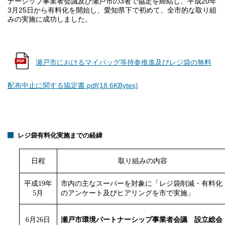
ナーシップ事業者会議及び瀬戸市の3者で協定を締結し、平成20年
3月25日から有料化を開始し、愛知県下で初めて、全市的な取り組
みの実施に成功しました。
瀬戸市におけるマイバッグ等持参推進及びレジ袋の無料
配布中止に関する協定書.pdf(18.6KBytes)
レジ袋有料化実施までの経緯
日程
取り組みの内容
平成19
年
市内の主なスーパーを対象に「レジ袋削減・有料化
5
月
のアンケート及びヒアリングを市で実施」
6月26
日
瀬戸市環境パートナーシップ事業者会議 設立総会