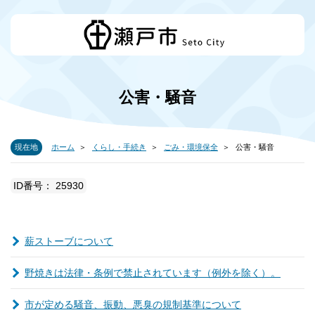
公害・騒音
現在地
ホーム
くらし・手続き
ごみ・環境保全
公害・騒音
ID番号： 25930
薪ストーブについて
野焼きは法律・条例で禁止されています（例外を除く）。
市が定める騒音、振動、悪臭の規制基準について