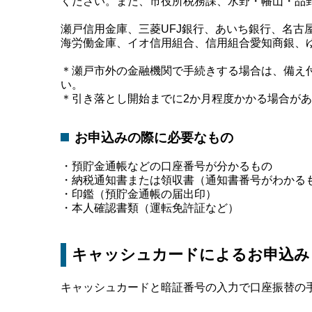
ください。また、市役所税務課、水野・幡山・品
瀬戸信用金庫、三菱UFJ銀行、あいち銀行、名古
海労働金庫、イオ信用組合、信用組合愛知商銀、
＊瀬戸市外の金融機関で手続きする場合は、備え
い。
＊引き落とし開始までに2か月程度かかる場合が
お申込みの際に必要なもの
・預貯金通帳などの口座番号が分かるもの
・納税通知書または領収書（通知書番号がわかる
・印鑑（預貯金通帳の届出印）
・本人確認書類（運転免許証など）
キャッシュカードによるお申込み
キャッシュカードと暗証番号の入力で口座振替の