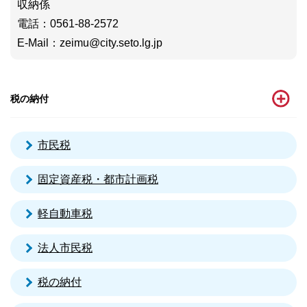
収納係
電話
：0561-88-2572
E-Mail
：
zeimu@city.seto.lg.jp
税の納付
市民税
固定資産税・都市計画税
軽自動車税
法人市民税
税の納付