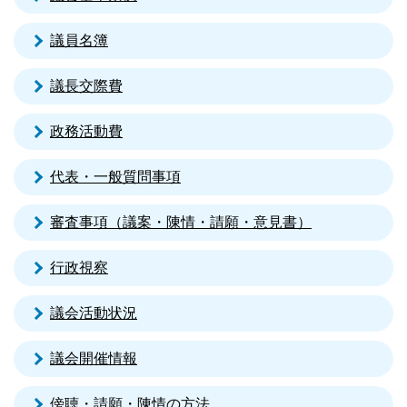
議員名簿
議長交際費
政務活動費
代表・一般質問事項
審査事項（議案・陳情・請願・意見書）
行政視察
議会活動状況
議会開催情報
傍聴・請願・陳情の方法