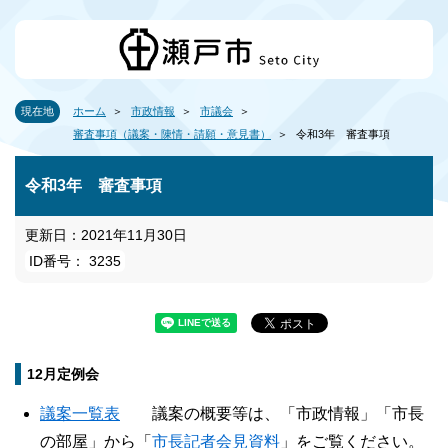
現在地
ホーム
市政情報
市議会
審査事項（議案・陳情・請願・意見書）
令和3年 審査事項
令和3年 審査事項
更新日：2021年11月30日
ID番号： 3235
12月定例会
議案一覧表
議案の概要等は、「市政情報」「市長
の部屋」から「
市長記者会見資料
」をご覧ください。