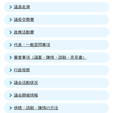
議員名簿
議長交際費
政務活動費
代表・一般質問事項
審査事項（議案・陳情・請願・意見書）
行政視察
議会活動状況
議会開催情報
傍聴・請願・陳情の方法