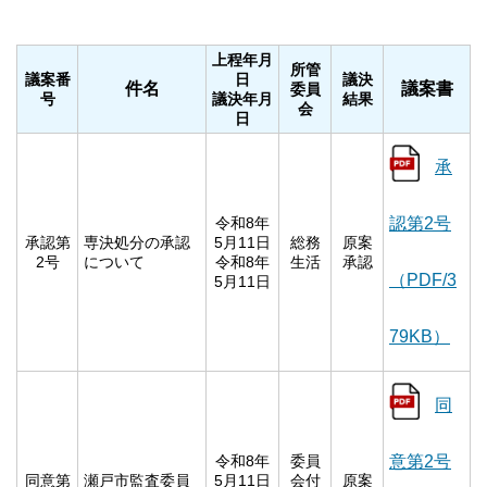
上程年月
所管
議案番
日
議決
件名
議案書
委員
号
議決年月
結果
会
日
承
令和8年
認第2号
承認第
専決処分の承認
5月11日
総務
原案
2号
について
令和8年
生活
承認
（PDF/3
5月11日
79KB）
同
令和8年
委員
意第2号
同意第
瀬戸市監査委員
5月11日
会付
原案