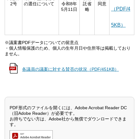
2号
の選任について
令和8年
託省
同意
（PDF/4
5月11日
略
5KB）
※議案書PDFデータについての留意点
・個人情報保護のため、個人の生年月日や住所等は掲載しており
ません。
各議員の議案に対する賛否の状況（PDF/451KB）
PDF形式のファイルを開くには、Adobe Acrobat Reader DC
（旧Adobe Reader）が必要です。
お持ちでない方は、Adobe社から無償でダウンロードできま
す。