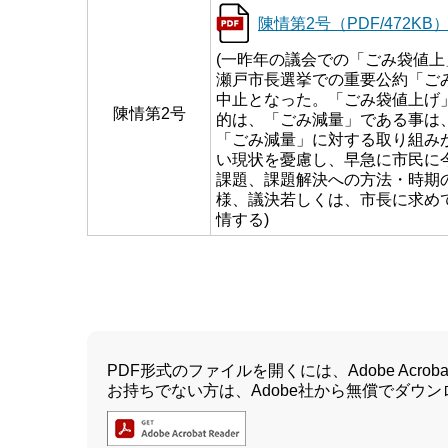
陳情第2号（PDF/472KB
(一昨年の議会での「ごみ袋値上
瀬戸市長選挙での重要公約「ご
中止となった。「ごみ袋値上げ
陳情第2号
的は、「ごみ減量」である事は
「ごみ減量」に対する取り組み
い現状を憂慮し、早急に市民に
課題、課題解決への方法・時期
様、議決若しくは、市長に求め
情する)
PDF形式のファイルを開くには、Adobe Acrobat 
お持ちでない方は、Adobe社から無償でダウ