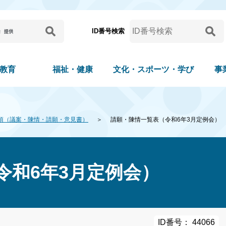
ID番号検索
教育
福祉・健康
文化・スポーツ・学び
事
項（議案・陳情・請願・意見書）
請願・陳情一覧表（令和6年3月定例会）
令和6年3月定例会）
ID番号： 44066