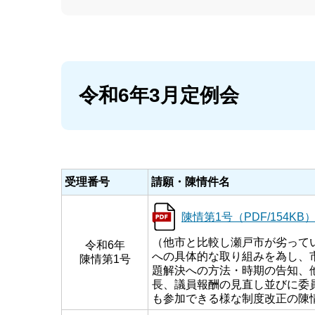
令和6年3月定例会
受理番号
請願・陳情件名
陳情第1号（PDF/154KB
（他市と比較し瀬戸市が劣って
令和6年
への具体的な取り組みを為し、
陳情第1号
題解決への方法・時期の告知、
長、議員報酬の見直し並びに委
も参加できる様な制度改正の陳情