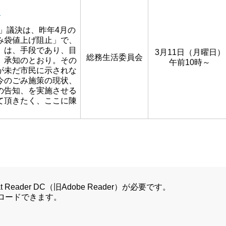
）
」議決は、昨年4月の
み袋値上げ阻止」で、
」は、手段であり、目
3月11日（月曜日）
総務生活委員会
、承知のとおり。その
午前10時～
が未だ市民に示されな
今のごみ施策の現状、
の告知、を実施させる
て頂きたく、ここに陳
Reader DC（旧Adobe Reader）が必要です。
ンロードできます。