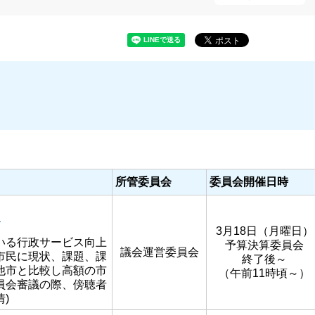
所管委員会
委員会開催日時
）
3月18日（月曜日）
いる行政サービス向上
予算決算委員会
議会運営委員会
市民に現状、課題、課
終了後～
他市と比較し高額の市
（午前11時頃～）
員会審議の際、傍聴者
)