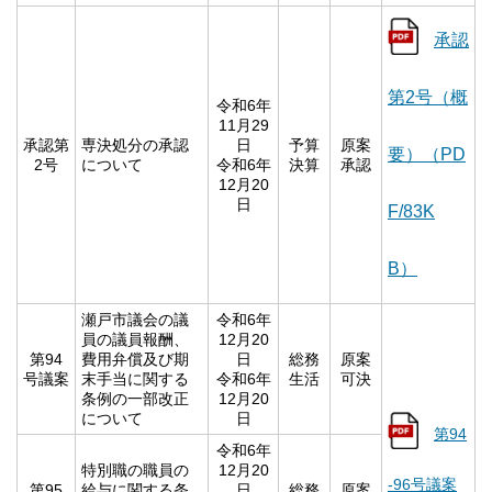
承認
第2号（概
令和6年
11月29
承認第
専決処分の承認
日
予算
原案
要）（PD
2号
について
令和6年
決算
承認
12月20
日
F/83K
B）
瀬戸市議会の議
令和6年
員の議員報酬、
12月20
第94
費用弁償及び期
日
総務
原案
号議案
末手当に関する
令和6年
生活
可決
条例の一部改正
12月20
について
日
第94
令和6年
特別職の職員の
12月20
-96号議案
第95
給与に関する条
日
総務
原案