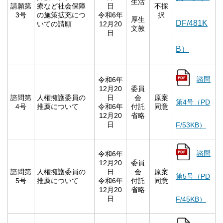
生活
請願第
療など社会保障
日
不採
3号
の施策拡充につ
令和6年
択
厚生
DF/481K
いての請願
12月20
文教
日
B）
諮問
令和6年
12月20
委員
諮問第
人権擁護委員の
日
会
原案
第4号（PD
4号
推薦について
令和6年
付託
同意
12月20
省略
日
F/53KB）
諮問
令和6年
12月20
委員
諮問第
人権擁護委員の
日
会
原案
第5号（PD
5号
推薦について
令和6年
付託
同意
12月20
省略
日
F/45KB）