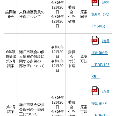
諮問
令和6年
12月20
委員
諮問第
人権擁護委員の
日
会
原案
第6号（PD
6号
推薦について
令和6年
付託
同意
12月20
省略
日
F/45KB）
議員
令和6年
6年議
瀬戸市議会の個
12月20
委員
提出第6号
員提出
人情報の保護に
日
会
原案
第6号
関する条例の一
令和6年
付託
可決
（PDF/125
議案
部改正について
12月20
省略
日
KB）
議員
令和6年
12月20
委員
提出第7号
瀬戸市議会委員
第7号
日
会
原案
会条例の一部改
議案
令和6年
付託
可決
正について
（PDF/135