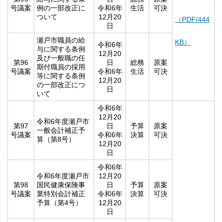
号議案
例の一部改正に
令和6年
生活
可決
ついて
12月20
（PDF/444
日
瀬戸市職員の給
KB）
令和6年
与に関する条例
12月20
及び一般職の任
第96
日
総務
原案
期付職員の採用
号議案
令和6年
生活
可決
等に関する条例
12月20
の一部改正につ
日
いて
令和6年
12月20
令和6年度瀬戸市
第97
日
予算
原案
一般会計補正予
号議案
令和6年
決算
可決
算（第8号）
12月20
日
令和6年
令和6年度瀬戸市
12月20
第98
国民健康保険事
日
予算
原案
号議案
業特別会計補正
令和6年
決算
可決
予算（第4号）
12月20
日