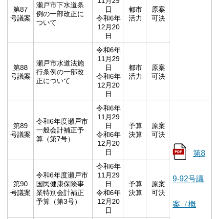
11月29
瀬戸市下水道条
第87
日
都市
原案
例の一部改正に
号議案
令和6年
活力
可決
ついて
12月20
日
令和6年
11月29
瀬戸市水道法施
第88
日
都市
原案
行条例の一部改
号議案
令和6年
活力
可決
正について
12月20
日
令和6年
11月29
令和6年度瀬戸市
第89
日
予算
原案
一般会計補正予
号議案
令和6年
決算
可決
算（第7号）
12月20
日
第8
令和6年
令和6年度瀬戸市
11月29
9-92号議
第90
国民健康保険事
日
予算
原案
号議案
業特別会計補正
令和6年
決算
可決
予算（第3号）
12月20
案（概
日