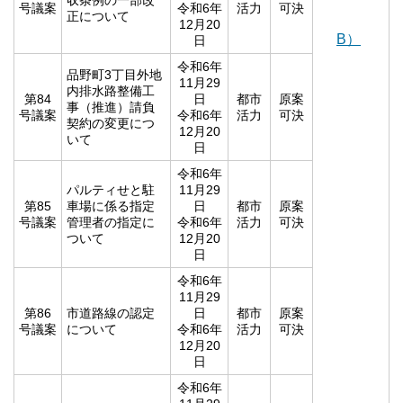
収条例の一部改
号議案
令和6年
活力
可決
正について
12月20
B）
日
令和6年
品野町3丁目外地
11月29
内排水路整備工
第84
日
都市
原案
事（推進）請負
号議案
令和6年
活力
可決
契約の変更につ
12月20
いて
日
令和6年
パルティせと駐
11月29
第85
車場に係る指定
日
都市
原案
号議案
管理者の指定に
令和6年
活力
可決
ついて
12月20
日
令和6年
11月29
第86
市道路線の認定
日
都市
原案
号議案
について
令和6年
活力
可決
12月20
日
令和6年