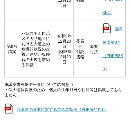
12月20
省略
日
KB）
議員
パレスチナ自治
令和6年
区のガザ地区に
12月20
委員
提出第8号
おける人道上の
第8号
日
会
原案
危機的状況の改
議案
令和6年
付託
可決
善と速やかな停
（PDF/83K
12月20
省略
戦の実現を求め
日
る決議
B）
※議案書PDFデータについての留意点
・個人情報保護のため、個人の生年月日や住所等は掲載しており
ません。
各議員の議案に対する賛否の状況（PDF/544KB）