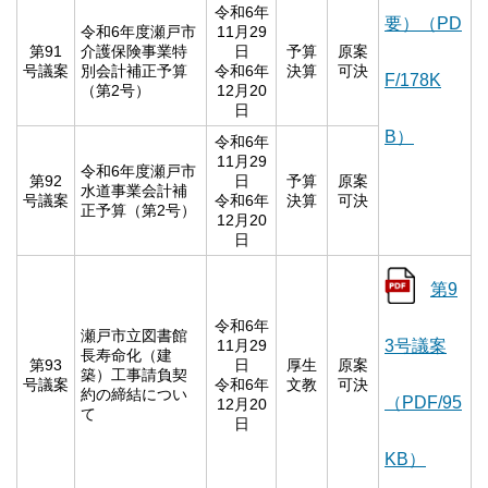
令和6年
要）（PD
令和6年度瀬戸市
11月29
第91
介護保険事業特
日
予算
原案
号議案
別会計補正予算
令和6年
決算
可決
F/178K
（第2号）
12月20
日
B）
令和6年
11月29
令和6年度瀬戸市
第92
日
予算
原案
水道事業会計補
号議案
令和6年
決算
可決
正予算（第2号）
12月20
日
第9
令和6年
瀬戸市立図書館
11月29
3号議案
長寿命化（建
第93
日
厚生
原案
築）工事請負契
号議案
令和6年
文教
可決
約の締結につい
（PDF/95
12月20
て
日
KB）