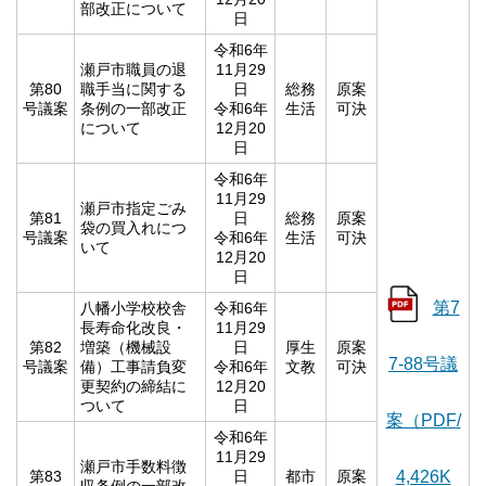
部改正について
日
令和6年
瀬戸市職員の退
11月29
第80
職手当に関する
日
総務
原案
号議案
条例の一部改正
令和6年
生活
可決
について
12月20
日
令和6年
11月29
瀬戸市指定ごみ
第81
日
総務
原案
袋の買入れにつ
号議案
令和6年
生活
可決
いて
12月20
日
第7
八幡小学校校舎
令和6年
長寿命化改良・
11月29
第82
増築（機械設
日
厚生
原案
7-88号議
号議案
備）工事請負変
令和6年
文教
可決
更契約の締結に
12月20
ついて
日
案（PDF/
令和6年
11月29
瀬戸市手数料徴
第83
日
都市
原案
4,426K