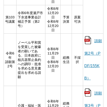
日
令和6年
令和6年度瀬戸市
12月20
第103
下水道事業会計
日
予算
原案
号議案
補正予算（第2
令和6年
決算
可決
号）
12月20
日
請願
ノーベル平和賞
を受賞した被爆
令和6年
者の願いであ
令和6
11月29
第2号（P
る、日本政府に
年
日
総務
不採
核兵器禁止条約
請願第
令和6年
生活
択
への調印・批准
DF/155K
2号
12月20
を求める意見書
日
提出を求める請
願
B）
請願
令和6年
総務
介護・福祉・医
11月29
第3号（P