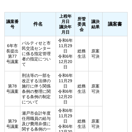
上程年
所管
議案番
月日
議決
件名
議案書
委員
号
議決年
結果
会
月日
令和6年
パルティせと市
6年市
11月29
民交流センター
長提出
日
総務
原案
に係る指定管理
第77
令和6年
生活
可決
者の指定につい
号議案
12月20
て
日
刑法等の一部を
令和6年
改正する法律の
11月29
第78
施行に伴う関係
日
総務
原案
号議案
条例の整理に関
令和6年
生活
可決
する条例の制定
12月20
について
日
令和6年
瀬戸市会計年度
11月29
任用職員の給与
第79
日
総務
原案
及び費用弁償に
号議案
令和6年
生活
可決
関する条例の一
12月20