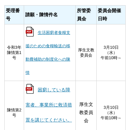
受理番
所管委
委員会開催
請願・陳情件名
号
員会
日時
生活困窮者食糧支
援のための食糧輸送の移
令和3年
3月10日
厚生文教
陳情第1
（水）
委員会
号
午前10時～
動費補助の制度化への陳
情
困窮している障
厚生文
害者、事業所に救済措
3月10日
陳情第2
教委員
（水）
号
午前10時～
置を講じてください。
会