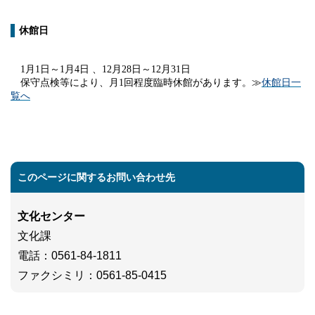
休館日
1
月
1
日～
1
月
4
日 、
12
月
28
日～
12
月
31
日
保守点検等により、月1回程度臨時休館があります。≫
休館日一
覧へ
このページに関するお問い合わせ先
文化センター
文化課
電話
：0561-84-1811
ファクシミリ
：0561-85-0415