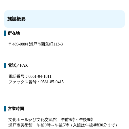
施設概要
所在地
〒
489-0884
瀬戸市西茨町
113-3
電話／FAX
電話番号：
0561-84-1811
ファックス番号：
0561-85-0415
営業時間
文化ホール及び文化交流館 午前
9
時～午後9時
瀬戸市美術館 午前
9
時～午後
5
時（入館は午後
4
時
30
分まで）