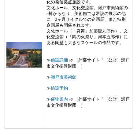
化の発信拠点施設です。
文化ホール、文化交流館、瀬戸市美術館の
3
棟からなり、美術館では常設の展示の他
に
2
ヶ月サイクルでの企画展、また特別
企画展も開催されます。
文化ホール（「炎舞」加藤唐九郎作）、文
化交流館（「陶の火祭り」河本五郎作）に
ある陶壁も大きなスケールの作品です。
≫
施設詳細
（外部サイト「（公財）瀬戸
市文化振興財団」）
≫
瀬戸市美術館
≫
施設予約
≫
催物案内
（外部サイト「（公財）瀬戸
市文化振興財団」）