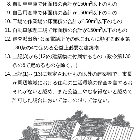
2
自動車車庫で床面積の合計が150m
以下のもの
2
自己用倉庫で床面積の合計が150m
以下のもの
2
工場で作業場の床面積の合計が150m
以下のもの
2
自動車修理工場で床面積の合計が150m
以下のもの
巡査派出所･公衆電話所その他これらに類する政令第
130条の4で定める公益上必要な建築物
上記(3)から(12)の建築物に付属するもの（政令第130
条の5で定めるものを除く。）
上記(1)～(13)に規定されたもの以外の建築物で、市長
が周辺地域における住宅の生活環境の保全を害するお
それがないと認め、また公益上やむを得ないと認めて
許可した場合においてはこの限りではない。