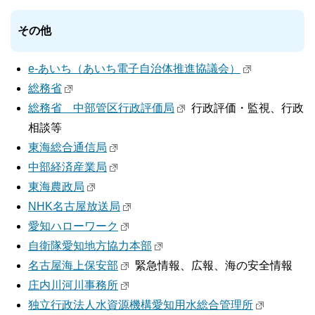
その他
e-あいち（あいち電子自治体推進協議会）
総務省
総務省 中部管区行政評価局
行政評価・監視、行政
相談等
東海総合通信局
中部経済産業局
東海農政局
NHK名古屋放送局
愛知ハローワーク
自衛隊愛知地方協力本部
名古屋海上保安部
緊急情報、広報、海の安全情報
庄内川河川事務所
独立行政法人水資源機構愛知用水総合管理所