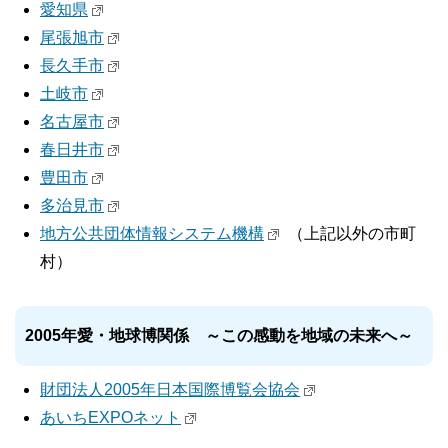
愛知県
尾張旭市
長久手市
土岐市
名古屋市
春日井市
豊田市
多治見市
地方公共団体情報システム機構
（上記以外の市町
村）
2005年愛・地球博関係 ～この感動を地域の未来へ～
財団法人2005年日本国際博覧会協会
あいちEXPOネット