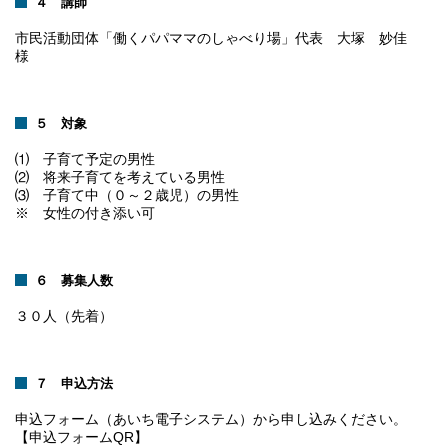
４ 講師
市民活動団体「働くパパママのしゃべり場」代表 大塚 妙佳
様
５ 対象
⑴ 子育て予定の男性
⑵ 将来子育てを考えている男性
⑶ 子育て中（０～２歳児）の男性
※ 女性の付き添い可
６ 募集人数
３０人（先着）
７ 申込方法
申込フォーム（あいち電子システム）から申し込みください。
【申込フォームQR】