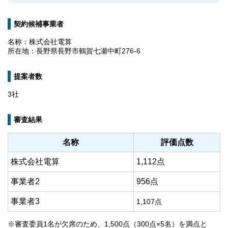
契約候補事業者
名称：株式会社電算
所在地：長野県長野市鶴賀七瀬中町276-6
提案者数
3社
審査結果
名称
評価点数
株式会社電算
1,112点
事業者2
956点
事業者3
1,107点
※審査委員1名が欠席のため、1,500点（300点×5名）を満点と