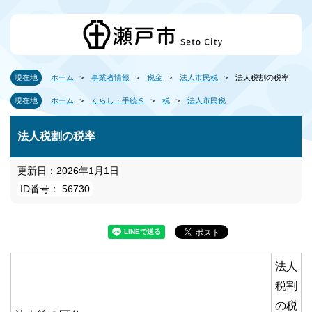
現在地
ホーム
事業者情報
税金
法人市民税
法人税割の税率
現在地
ホーム
くらし・手続き
税
法人市民税
法人税割の税率
更新日：2026年1月1日
ID番号： 56730
法人
税割
の税