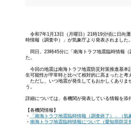
令和7年1月13日（月曜日）21時19分頃に日
時情報（調査中）」が気象庁より発表されました
同日、23時45分に「南海トラフ地震臨時情報
た。
今回の地震は南海トラフ地震防災対策推進基本計
生可能性が平常時と比べて相対的に高まったと考
ただし、いつ地震が発生してもおかしくありませ
う。
詳細については、各機関が発表している情報を添付
【各機関情報】
・
「南海トラフ地震臨時情報（調査終了）」（気
・
南海トラフ地震臨時情報について（愛知県防災