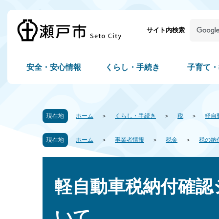
サイト内検索
安全・安心情報
くらし・手続き
子育て・
現在地
ホーム
くらし・手続き
税
軽自
現在地
ホーム
事業者情報
税金
税の納
軽自動車税納付確認
いて