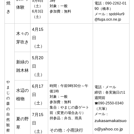
5月6日
3時
焼
電話：090-2262-01
（土）
対象：一般
体験
90（橋本）
き
6月3日
参加費：無料
メール：
spdd4ur9
（土）
@fuga.ocn.ne.jp
4月15
木々の
日
芽吹き
（土）
5月20
新緑の
日
雑木林
（土）
や
時間：午前9時30分～午
6月17
電話・メール
ま
水辺の
後1時
締切：
各実施日の1
じ
日
対象：一般
週間前
の
植物
参加費：無料
（土）
☎
090-2550-0340
森
集合：やまじの森ゲート
（大塚）
の
前（変更の場合あり）
メール：
自
7月15
持参品：弁当、雨具
夏の野
然
zukasamakatsuo
日
観
草
o@yahoo.co.jp
その他：小雨決行
察
（土）