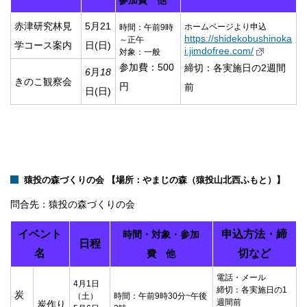
参加費 他
赤津研究林見
5月21
ホームページより申込
時間：午前
9
時
https://shidekobushinoka
～正午
学コース案内
日
(
日
)
i.jimdofree.com/
対象：一般
参加費：
500
締切：各実施日の2週間
6
月
18
きのこ観察会
円
前
日
(
日
)
猿投の森づくりの会
【場所：
やまじの森（猿投山北西ふもと）
】
問合先：猿投の森づくりの会
イベント
申込方法・締
時間・対象・参加
日程
名
切など
費 他
電話・メール
4月1日
締切：各実施日の1
炭
（土）
時間：午前9時30分~午後
週間前
炭作り