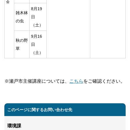
会
8月19
雑木林
日
の虫
（土）
9月16
秋の野
日
草
（土）
※瀬戸市主催講座については、
こちら
をご確認ください。
このページに関するお問い合わせ先
環境課