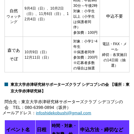
時間：午前
9
時
30
分～午後
2
時
9月4日（日）、10月2日
自然
対象：小学生
（日）、11月6日（日）、1
申込不要
ウォッチ
以上（小学生
2月4日（日）
ング
は保護者同
伴）
参加費：
100
円
対象：小学1~4
電話・
FAX
・メ
年生
ール
森であ
10月9日（日）
※保護者同伴
締切：各実施日
12月11日（日）
参加費：200円
そぼ
の
14
日前（抽
※応募者多数
選）
の場合は抽選
東京大学赤津研究林サポーターズクラブ シデコブシの会 【場所：東
京大学赤津研究林】
問合先：
東京大学赤津研究林サポーターズクラブ シデコブシの
会 TEL：
080-6398-0894
（坂井）
ルアドレス：
infoshidekobushi@gmail.com
時間・対象・
イベント名
日程
申込方法・締切など