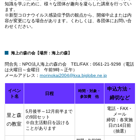
知識を学ぶために、様々な団体が趣向を凝らした講座を行ってい
ます。
※新型コロナウイルス感染症予防の観点から、開催中止または内
容が変更になる場合があります。くわしくは、各団体にお問い合
わせください。
海上の森の会【場所：海上の森】
問合先：N
PO
法人海上の森の会 TEL
/
FAX
：
0561-21-9298（電話
は火曜日～金曜日 午前9時～正午）
メールアドレス：
morinokai2004@kxa.biglobe.ne.jp
申込方法・
イベン
時間・対象・
日程
ト名
参加費 他
締切など
電話・FAX・
5月後半～12月前半まで
メール
里と森
の9回セット
締切：各実施
※自主活動日を設ける
の教室
日の14日前
ことがあります
（抽選）