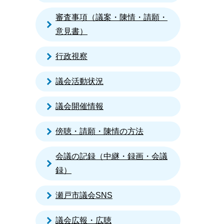
審査事項（議案・陳情・請願・
意見書）
行政視察
議会活動状況
議会開催情報
傍聴・請願・陳情の方法
会議の記録（中継・録画・会議
録）
瀬戸市議会SNS
議会広報・広聴