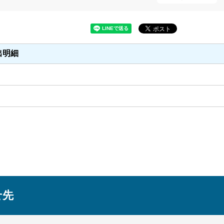
出明細
せ先