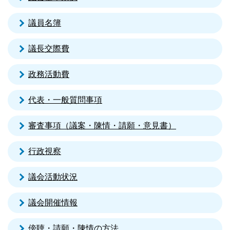
議員名簿
議長交際費
政務活動費
代表・一般質問事項
審査事項（議案・陳情・請願・意見書）
行政視察
議会活動状況
議会開催情報
傍聴・請願・陳情の方法