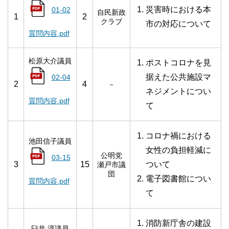
災害時における本
01-02
自民新政
1
2
クラブ
市の対応について
質問内容.pdf
松原大介議員
ポストコロナ
を見
据えた公共施設マ
02-04
2
4
－
ネジメン
トについ
質問内容.pdf
て
コロナ禍における
池田信子議員
女性の負担軽減に
公明党
03-15
3
15
ついて
瀬戸市議
団
電子図書館につい
質問内容.pdf
て
消防新庁舎の建設
臼井 淳議員