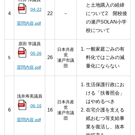
と土地購入の経緯
04-22
4
22
－
について
2 開校後
の瀬戸SOLAN小学
質問内容.pdf
校について
原田 学議員
一般家庭ごみの有
日本共産
05-26
党
26
料化ではごみの減
5
瀬戸市議
団
量化にならない
質問内容.pdf
生活保護行政にお
ける「扶養照会」
浅井寿美議員
はやめるべき
日本共産
06-16
党
6
16
在宅介護を支える
瀬戸市議
団
紙おむつ等支給事
質問内容.pdf
業を復活し、抜本