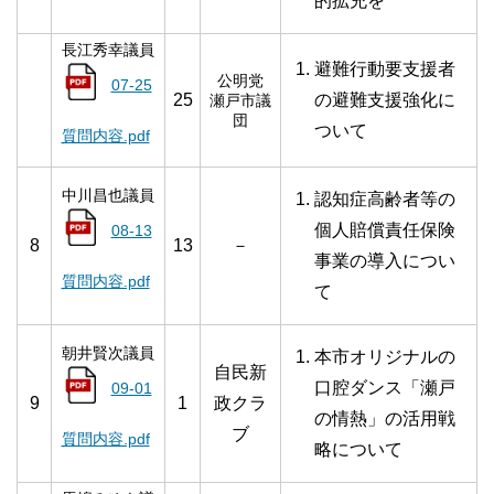
的拡充を
長江秀幸議員
避難行動要支援者
公明党
07-25
25
の避難支援強化に
瀬戸市議
団
ついて
質問内容.pdf
中川昌也議員
認知症高齢者等の
個人賠償責任保険
08-13
8
13
－
事業の導入につい
質問内容.pdf
て
朝井賢次議員
本市オリジナルの
自民新
口腔ダンス「瀬戸
09-01
9
1
政クラ
の情熱」の活用戦
ブ
質問内容.pdf
略について