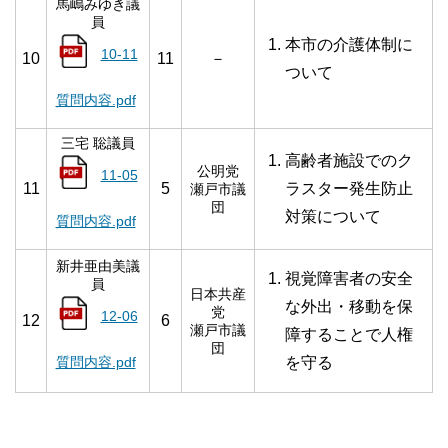
馬嶋みゆき議
員
本市の介護体制に
10-11
10
11
－
ついて
質問内容.pdf
三宅 聡議員
高齢者施設でのク
公明党
11-05
11
5
ラスター発生防止
瀬戸市議
団
対策について
質問内容.pdf
新井亜由美議
視覚障害者の安全
員
日本共産
な外出・移動を保
党
12-06
12
6
瀬戸市議
障することで人権
団
質問内容.pdf
を守る