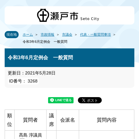
現在地
ホーム
市政情報
市議会
代表・一般質問事項
令和3年6月定例会 一般質問
令和3年6月定例会 一般質問
更新日：2021年5月28日
ID番号： 3268
順
議
質問者
会派名
質問内容
位
席
髙島 淳議員