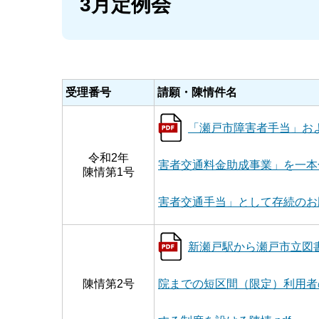
3月定例会
受理番号
請願・陳情件名
「瀬戸市障害者手当」お
令和2年
害者交通料金助成事業」を一本
陳情第1号
害者交通手当」として存続のお願い
新瀬戸駅から瀬戸市立図
陳情第2号
院までの短区間（限定）利用者