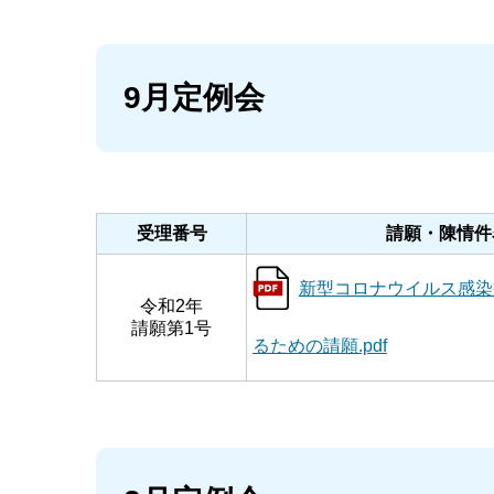
9月定例会
受理番号
請願・陳情件
新型コロナウイルス感染
令和2年
請願第1号
るための請願.pdf