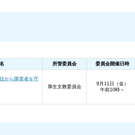
名
所管委
員会
委員会開催日時
症から障害者を守
9月11日（金）
厚生文教委員会
午前10時～