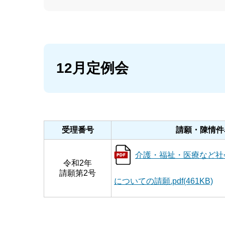
12月定例会
受理番号
請願・陳情件
介護・福祉・医療など社
令和2年
請願第2号
についての請願.pdf(461KB)