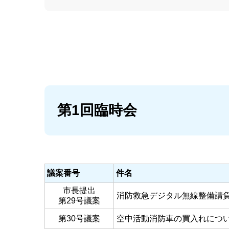
第1回臨時会
議案番号
件名
市長提出
消防救急デジタル無線整備請
第29号議案
第30号議案
空中活動消防車の買入れにつ