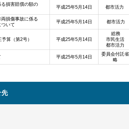
係る損害賠償の額の
平成25年5月14日
都市活力
車両損傷事故に係る
平成25年5月14日
都市活力
について
総務
正予算（第2号）
平成25年5月14日
市民生活
都市活力
委員会付託省
て
平成25年5月14日
略
せ先