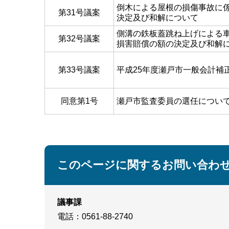
倒木による屋根の損傷事故に
第31号議案
決定及び和解について
側溝の鉄板蓋跳ね上げによる
第32号議案
損害賠償の額の決定及び和解
第33号議案
平成25年度瀬戸市一般会計補
同意第1号
瀬戸市監査委員の選任につい
このページに関するお問い合わ
議事課
電話
：0561-88-2740