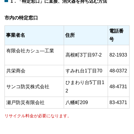
1．「特定窓口」に直接、消火器を持ち込む方法
市内の特定窓口
電話番
事業者名
住所
号
有限会社カシュ―工業
高根町3丁目97‐2
82-1933
共栄商会
すみれ台1丁目70
48-0372
ひまわり台5丁目1
サンコ防災株式会社
48-4731
2
瀬戸防災有限会社
八幡町209
83-4371
リサイクル料金が必要になります。