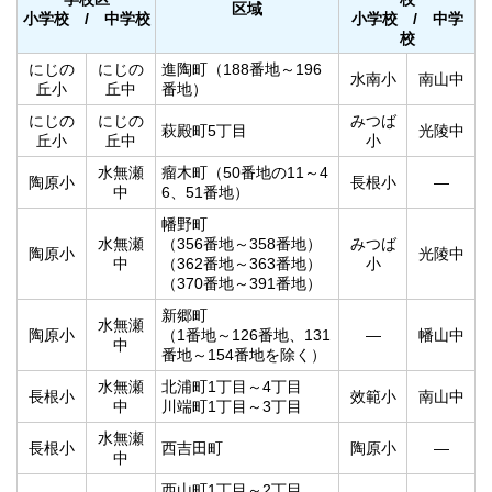
区域
小学校 / 中学校
小学校 / 中学
校
にじの
にじの
進陶町（188番地～196
水南小
南山中
丘小
丘中
番地）
にじの
にじの
みつば
萩殿町5丁目
光陵中
丘小
丘中
小
水無瀬
瘤木町（50番地の11～4
陶原小
長根小
―
中
6、51番地）
幡野町
水無瀬
（356番地～358番地）
みつば
陶原小
光陵中
中
（362番地～363番地）
小
（370番地～391番地）
新郷町
水無瀬
陶原小
（1番地～126番地、131
―
幡山中
中
番地～154番地を除く）
水無瀬
北浦町1丁目～4丁目
長根小
效範小
南山中
中
川端町1丁目～3丁目
水無瀬
長根小
西吉田町
陶原小
―
中
西山町1丁目～2丁目