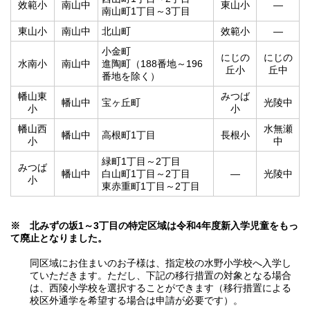
效範小
南山中
東山小
―
南山町1丁目～3丁目
東山小
南山中
北山町
效範小
―
小金町
にじの
にじの
水南小
南山中
進陶町（188番地～196
丘小
丘中
番地を除く）
幡山東
みつば
幡山中
宝ヶ丘町
光陵中
小
小
幡山西
水無瀬
幡山中
高根町1丁目
長根小
小
中
緑町1丁目～2丁目
みつば
幡山中
白山町1丁目～2丁目
―
光陵中
小
東赤重町1丁目～2丁目
※ 北みずの坂1～3丁目の特定区域は令和4年度新入学児童をもっ
て廃止となりました。
同区域にお住まいのお子様は、指定校の水野小学校へ入学し
ていただきます。ただし、下記の移行措置の対象となる場合
は、西陵小学校を選択することができます（移行措置による
校区外通学を希望する場合は申請が必要です）。