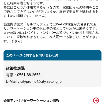
した時間が過ごせそうです。
冬にはこたつが使用できるそうなので、家族団らんの時間をここ
で過ごしてみてはいかがでしょうか。瀬戸で非日常を味わえるお
すすめの場所です。（Kさん）
施設内併設の「セルフカフェ」ではWi-Fiや電源が完備されてお
り、ワーケーション中のお仕事の場として利用が出来そうです。
また施設内にはバドミントンやボール遊びなどの遊具も用意され
ていて、家族連れはもちろん、友人同士でも楽しむことができま
す。（Iさん）
このページに関するお問い合わせ先
政策推進課
電話
：0561-88-2658
E-Mail
：
citypromo@city.seto.lg.jp
企業アンバサダーワーケーション情報