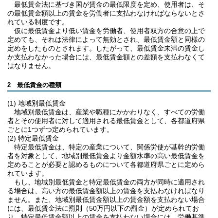
最低賃金法に基づき国が賃金の最低限度を定め、使用者は、そ
の最低賃金額以上の賃金を労働者に支払わなければならないとさ
れている制度です。
仮に最低賃金より低い賃金を労働者、使用者双方の合意の上で
定めても、それは法律によって無効とされ、最低賃金額と同様の
定めをしたものとされます。したがって、最低賃金未満の賃金し
か支払わなかった場合には、最低賃金額との差額を支払わなくて
はなりません。
2 最低賃金の種類
(1) 地域別最低賃金
地域別最低賃金は、産業や職種にかかわりなく、すべての労働
者とその使用者に対して適用される最低賃金として、各都道府県
ごとに1つずつ定められています。
(2) 特定最低賃金
特定最低賃金は、特定の産業について、関係労使が基幹的労働
者を対象として、地域別最低賃金より金額水準の高い最低賃金を
定めることが必要と認めるものについて各都道府県ごとに定めら
れています。
もし、地域別最低賃金と特定最低賃金の両方が同時に適用され
る場合は、高い方の最低賃金額以上の賃金を支払わなければなり
ません。また、地域別最低賃金額以上の賃金額を支払わない場合
には、最低賃金法に罰則（50万円以下の罰金）が定められてお
り、特定最低賃金額以上の賃金を支払わない場合には、労働基準