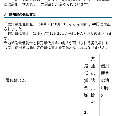
法に罰則（30万円以下の罰金）が定められています。
3 愛知県の最低賃金
「愛知県最低賃金」は令和7年10月18日から時間額
1,140円
に改正
されました。
「特定最低賃金」は令和7年12月16日から以下のとおり改正されま
す。
※地域別最低賃金と特定最低賃金の両方が適用される労働者に対
して、使用者は高い方の最低賃金を支払わなければなりません。
共
最
通
個別
低
の
産業
最低賃金名
賃
適
の適
金
用
用除
額
除
外
外
1,