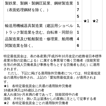
製鉄業、製鋼・製鋼圧延業、鋼材製造業
1
（表面処理鋼材を除く。）
7
5
★1
★2
輸送用機械器具製造業（建設用ショベル
1,
トラック製造業を含む。自転車・同部分
1
品製造業及び船舶製造・修理業、舶用機
4
関製造業を除く。
6
特定最低賃金は、表の各産業(平成25年10月改定の総務省日本標準
産業分類の定義による）に属する事業場で働く労働者（技能実習
生等の外国人労働者及び事務を専らとする労働者も含む）に適用
されます。
ただし、下記に掲げる適用除外労働者については、特定最低賃
金の適用が除外され、上記の「愛知県最低賃金」が適用されま
す。
★1 各特定最低賃金に共通の適用除外労働者
18歳未満又は65歳以上の者
雇入れ後3か月未満の者であって、技能習得中の者
清掃、片付け、賄い又は湯沸かしの業務に主として従事する者
★2 各特定最低賃金ごとの適用除外労働者