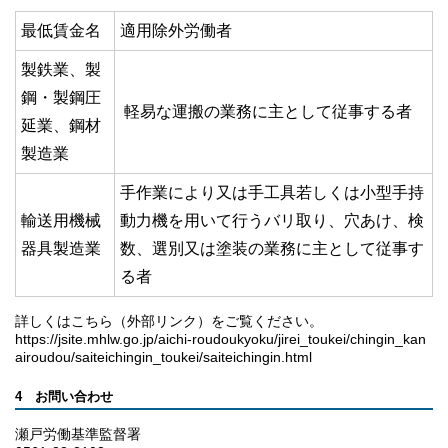
最低賃金名
適用除外労働者
製鉄業、製
鋼・製鋼圧
軽易な運搬の業務に主として従事する者
延業、鋼材
製造業
手作業により又は手工具若しくは小型手持
輸送用機械
動力機を用いて行うバリ取り、穴あけ、検
器具製造業
数、選別又は塗装の業務に主として従事す
る者
詳しくはこちら（外部リンク）をご覧ください。
https://jsite.mhlw.go.jp/aichi-roudoukyoku/jirei_toukei/chingin_kan
airoudou/saiteichingin_toukei/saiteichingin.html
4 お問い合わせ
瀬戸労働基準監督署